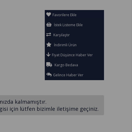
Favorilere Ekle
İstek Listeme Ekle
Karşılaştır
İndirimli Ürün
Fiyat Düşünce Haber Ver
Kargo Bedava
Gelince Haber Ver
mızda kalmamıştır.
si için lütfen bizimle iletişime geçiniz.