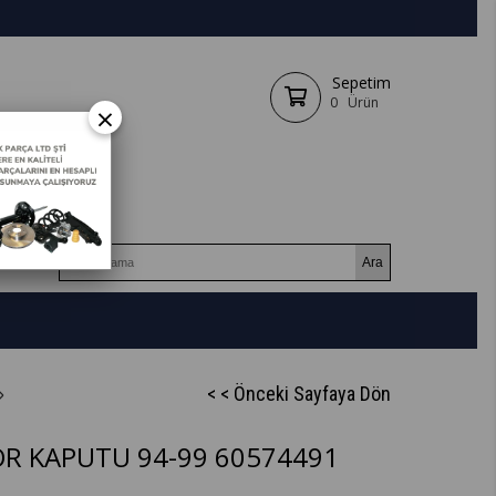
Sepetim
0
Ürün
×
< < Önceki Sayfaya Dön
R KAPUTU 94-99 60574491