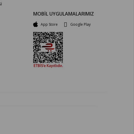
İ
MOBİL UYGULAMALARIMIZ
App Store
Google Play