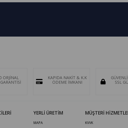
0 ORJİNAL
KAPIDA NAKİT & K.K
GÜVENLİ
GARANTİSİ
ÖDEME İMKANI
SSL G
İLERİ
YERLİ ÜRETİM
MÜŞTERİ HİZMETLE
MAPA
KVVK