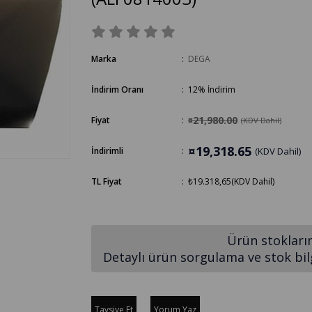
Marka
:
DEGA
İndirim Oranı
:
12
%
İndirim
¤21,980.00
Fiyat
:
(KDV Dahil)
¤19,318.65
İndirimli
:
(KDV Dahil)
TL Fiyat
:
₺19.318,65
(KDV Dahil)
Ürün stokları
Detaylı ürün sorgulama ve stok bilgi
Tavsiye Et
Yorum Yaz