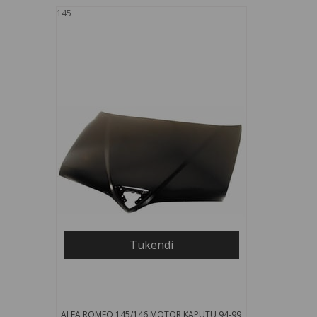
145
Tükendi
ALFA ROMEO 145/146 MOTOR KAPUTU 94-99