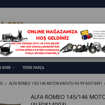
N-KORE
YEDEK PARÇA
45
ALFA ROMEO 145/146 MOTOR KAPUTU 94-99 60574491
ALFA ROMEO 145/146 MOTO
(ALF0814003)