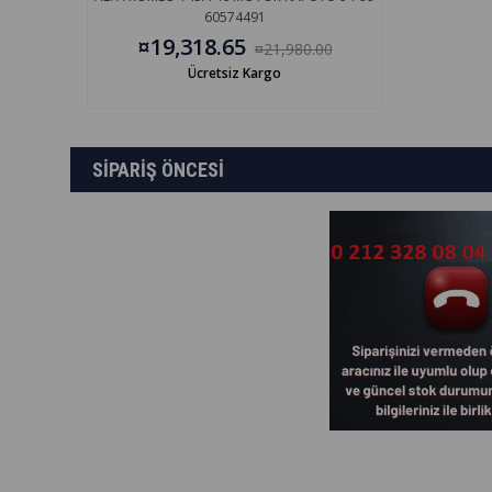
60574491
¤19,318.65
¤21,980.00
Ücretsiz Kargo
SİPARİŞ ÖNCESİ