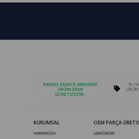
KARGO SADECE MEKANİK
% 10
ÜRÜNLERDE
ÜRÜN 
ÜCRETSİZDİR.
KURUMSAL
OEM PARÇA ÜRETİC
HAKKIMIZDA
LEMFÖRDER