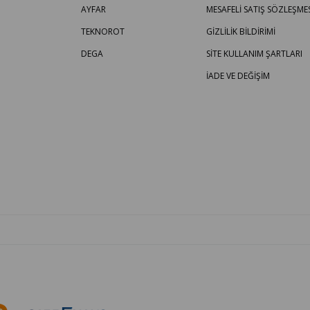
AYFAR
MESAFELİ SATIŞ SÖZLEŞMES
TEKNOROT
GİZLİLİK BİLDİRİMİ
DEGA
SİTE KULLANIM ŞARTLARI
İADE VE DEĞİŞİM
OTO PARÇA BURADA - HER MARKA ARACA YEDEK PARÇA