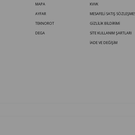
MAPA
KVVK
AYFAR
MESAFELİ SATIŞ SÖZLEŞMES
TEKNOROT
GİZLİLİK BİLDİRİMİ
DEGA
SİTE KULLANIM ŞARTLARI
İADE VE DEĞİŞİM
OTO PARÇA BURADA - HER MARKA ARACA YEDEK PARÇA