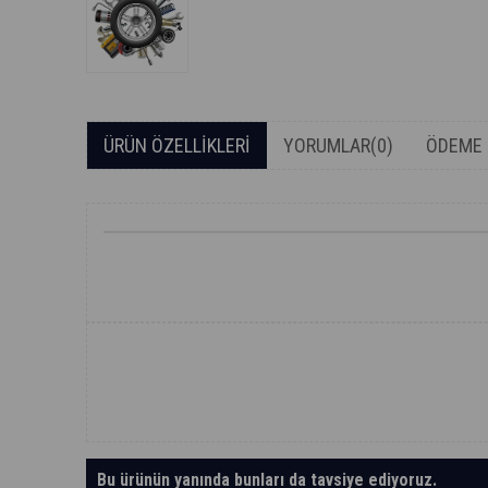
ÜRÜN ÖZELLIKLERI
YORUMLAR
(0)
ÖDEME 
Bu ürünün yanında bunları da tavsiye ediyoruz.