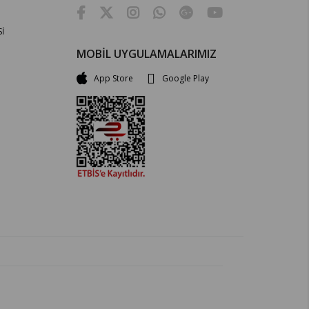
İ
MOBİL UYGULAMALARIMIZ
App Store
Google Play