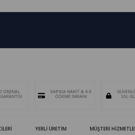
0 ORJİNAL
KAPIDA NAKİT & K.K
GÜVENLİ
GARANTİSİ
ÖDEME İMKANI
SSL G
İLERİ
YERLİ ÜRETİM
MÜŞTERİ HİZMETLE