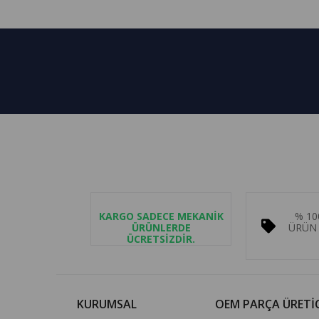
KARGO SADECE MEKANİK
% 10
ÜRÜNLERDE
ÜRÜN 
ÜCRETSİZDİR.
KURUMSAL
OEM PARÇA ÜRETİC