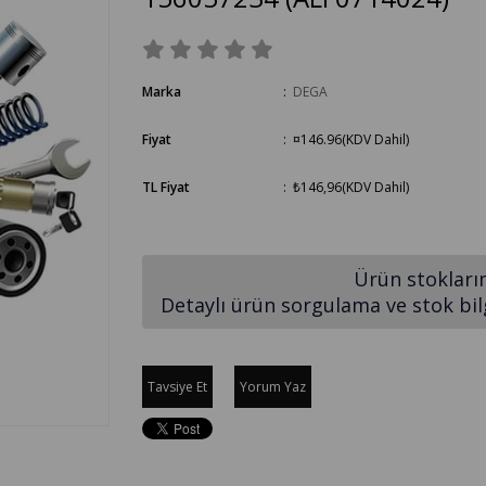
Marka
:
DEGA
Fiyat
:
¤146.96
(KDV Dahil)
TL Fiyat
:
₺146,96
(KDV Dahil)
Ürün stokları
Detaylı ürün sorgulama ve stok bilgi
Tavsiye Et
Yorum Yaz