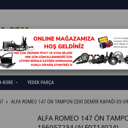
N-KORE
YEDEK PARÇA
47
ALFA ROMEO 147 ÖN TAMPON ÇEKİ DEMİRİ KAPAĞI 05-0
ALFA ROMEO 147 ÖN TAMPON
156057234
(ALF0714024)