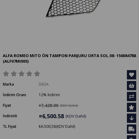
ALFA ROMEO MITO ÖN TAMPON PANJURU ORTA SOL.08- 156084788
(ALF07MI005)
Marka
DEGA
İndirim Oranı
12
%
İndirim
¤7,428.00
Fiyat
(KDV Dahil)
¤6,500.58
İndirimli
(KDV Dahil)
TL Fiyat
₺6.500,58
(KDV Dahil)