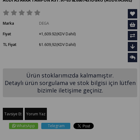
AUDI A3 ARKA TAMPON AST.97-03 8L0807437DGRU
(AUD07A3002)
Marka
DEGA
Fiyat
¤1,609.92
(KDV Dahil)
TL Fiyat
₺1.609,92
(KDV Dahil)
Ürün stoklarımızda kalmamıştır.
Detaylı ürün sorgulama ve stok bilgisi için lütfen
bizimle iletişime geçiniz.
Tavsiye Et
Yorum Yaz
WhatsApp
Telegram