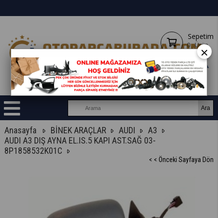
Sepetim
0
Ürün
×
Anasayfa
BİNEK ARAÇLAR
AUDI
A3
AUDI A3 DIŞ AYNA EL.IS.5 KAPI AST.SAĞ 03-
8P1858532K01C
< < Önceki Sayfaya Dön