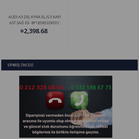
AUDI A3 DIŞ AYNA EL.IS.5 KAPI
AST.SAĞ 03- 8P1858532K01C
¤2,398.68
SİPARİŞ ÖNCESİ