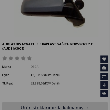
AUDI A3 DIŞ AYNA EL.IS.5 KAPI AST.SAĞ 03- 8P1858532K01C
(AUD11A3005)
Marka
DEGA
Fiyat
¤2,398.68
(KDV Dahil)
TL Fiyat
₺2.398,68
(KDV Dahil)
Ürün stoklarımızda kalmamıştır.