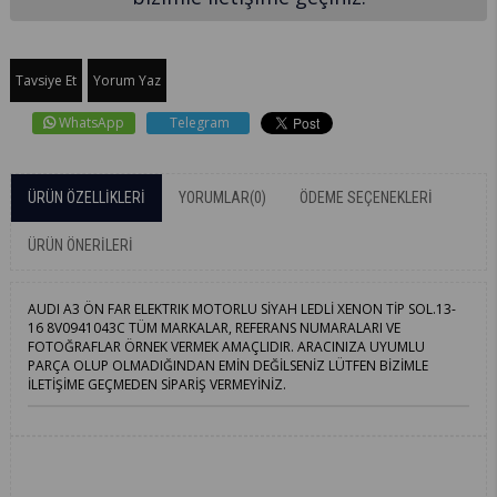
Tavsiye Et
Yorum Yaz
WhatsApp
Telegram
ÜRÜN ÖZELLIKLERI
YORUMLAR
(0)
ÖDEME SEÇENEKLERI
ÜRÜN ÖNERILERI
AUDI A3 ÖN FAR ELEKTRIK MOTORLU SİYAH LEDLİ XENON TİP SOL.13-
16 8V0941043C TÜM MARKALAR, REFERANS NUMARALARI VE
FOTOĞRAFLAR ÖRNEK VERMEK AMAÇLIDIR. ARACINIZA UYUMLU
PARÇA OLUP OLMADIĞINDAN EMİN DEĞİLSENİZ LÜTFEN BİZİMLE
İLETİŞİME GEÇMEDEN SİPARİŞ VERMEYİNİZ.