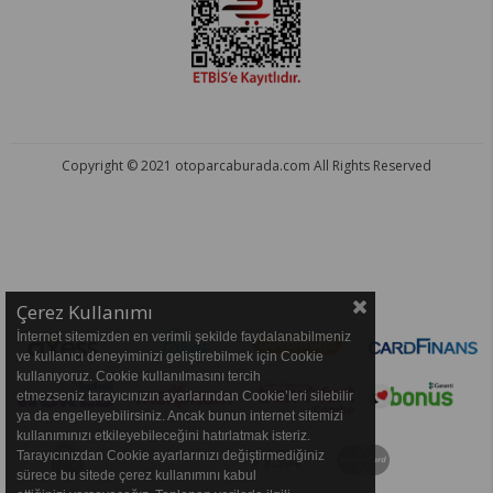
Copyright © 2021 otoparcaburada.com All Rights Reserved
OTO PARÇA BURADA - HER MARKA ARACA YEDEK PARÇA
Çerez Kullanımı
İnternet sitemizden en verimli şekilde faydalanabilmeniz
ve kullanıcı deneyiminizi geliştirebilmek için Cookie
kullanıyoruz. Cookie kullanılmasını tercih
etmezseniz tarayıcınızın ayarlarından Cookie’leri silebilir
ya da engelleyebilirsiniz. Ancak bunun internet sitemizi
kullanımınızı etkileyebileceğini hatırlatmak isteriz.
Tarayıcınızdan Cookie ayarlarınızı değiştirmediğiniz
sürece bu sitede çerez kullanımını kabul