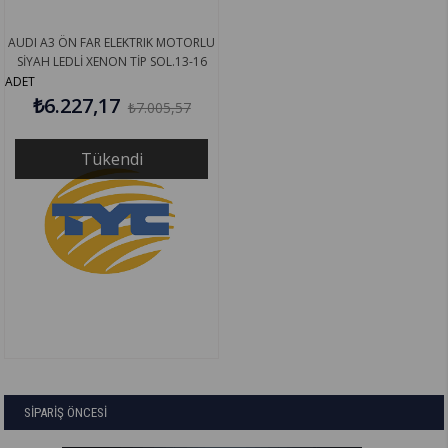
AUDI A3 ÖN FAR ELEKTRIK MOTORLU
SİYAH LEDLİ XENON TİP SOL.13-16
8V0941043C
ADET
₺6.227,17
₺7.005,57
Tükendi
SİPARİŞ ÖNCESİ