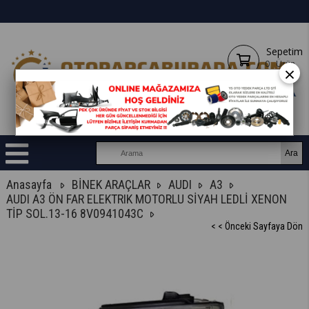
Sepetim
0
Ürün
×
Anasayfa
BİNEK ARAÇLAR
AUDI
A3
AUDI A3 ÖN FAR ELEKTRIK MOTORLU SİYAH LEDLİ XENON
TİP SOL.13-16 8V0941043C
< < Önceki Sayfaya Dön