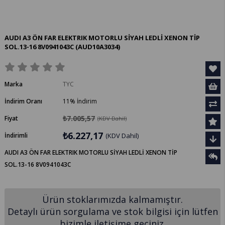
AUDI A3 ÖN FAR ELEKTRIK MOTORLU SİYAH LEDLİ XENON TİP
SOL.13-16 8V0941043C
(AUD10A3034)
Marka
TYC
İndirim Oranı
11
%
İndirim
₺7.005,57
Fiyat
(KDV Dahil)
₺6.227,17
İndirimli
(KDV Dahil)
AUDI A3 ÖN FAR ELEKTRIK MOTORLU SİYAH LEDLİ XENON TİP
SOL.13-16 8V0941043C
Ürün stoklarımızda kalmamıştır.
Detaylı ürün sorgulama ve stok bilgisi için lütfen
bizimle iletişime geçiniz.