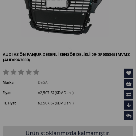
AUDI A3 ÖN PANJUR DESENLİ SENSÖR DELİKLİ 09- 8P0853651MVMZ
(AUD09A3009)
Marka
DEGA
Fiyat
¤2,507.87
(KDV Dahil)
TL Fiyat
₺2.507,87
(KDV Dahil)
Ürün stoklarımızda kalmamıştır.