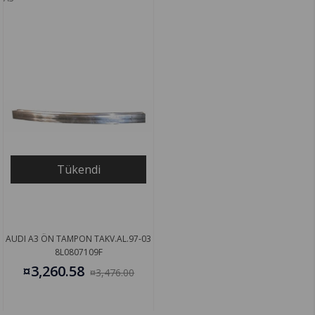
Tükendi
AUDI A3 ÖN TAMPON TAKV.AL.97-03
8L0807109F
¤3,260.58
¤3,476.00