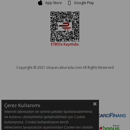
App Store
Google Play
Copyright © 2021 otoparcaburada.com All Rights Reserved
OTO PARÇA BURADA - HER MARKA ARACA YEDEK PARÇA
Çerez Kullanımı
İnternet sitemizden en verimli şekilde faydalanabilmeniz
ve kullanıcı deneyiminizi geliştirebilmek için Cookie
kullanıyoruz. Cookie kullanılmasını tercih
etmezseniz tarayıcınızın ayarlarından Cookie’leri silebilir