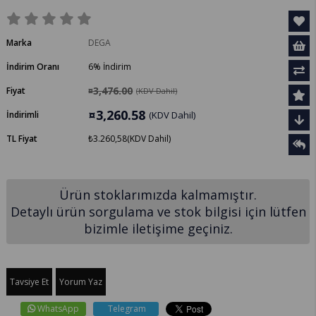
Marka
DEGA
İndirim Oranı
6
%
İndirim
¤3,476.00
Fiyat
(KDV Dahil)
¤3,260.58
İndirimli
(KDV Dahil)
TL Fiyat
₺3.260,58
(KDV Dahil)
Ürün stoklarımızda kalmamıştır.
Detaylı ürün sorgulama ve stok bilgisi için lütfen
bizimle iletişime geçiniz.
Tavsiye Et
Yorum Yaz
WhatsApp
Telegram