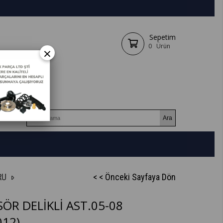
Sepetim
0
Ürün
×
RU
< < Önceki Sayfaya Dön
ÖR DELİKLİ AST.05-08
12)