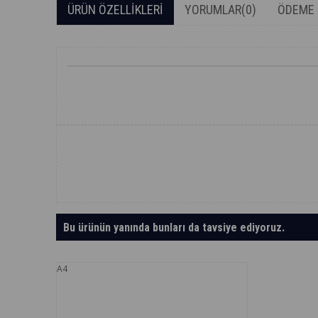
ÜRÜN ÖZELLIKLERI
YORUMLAR
(0)
ÖDEME 
Bu ürünün yanında bunları da tavsiye ediyoruz.
A4