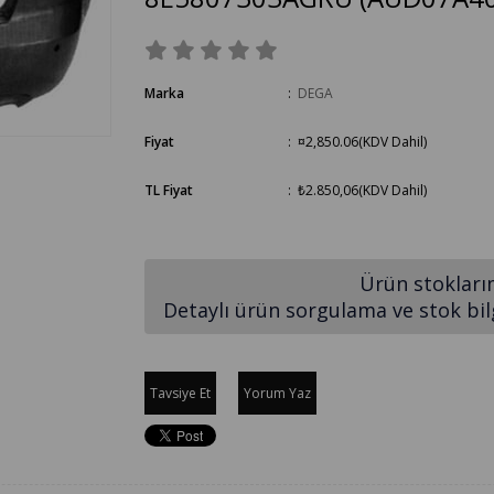
Marka
:
DEGA
Fiyat
:
¤2,850.06
(KDV Dahil)
TL Fiyat
:
₺2.850,06
(KDV Dahil)
Ürün stokları
Detaylı ürün sorgulama ve stok bilgi
Tavsiye Et
Yorum Yaz