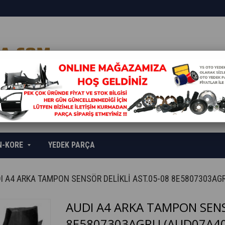
N-KORE
YEDEK PARÇA
I A4 ARKA TAMPON SENSÖR DELİKLİ AST.05-08 8E5807303AG
AUDI A4 ARKA TAMPON SENS
8E5807303AGRU
(AUD07A40