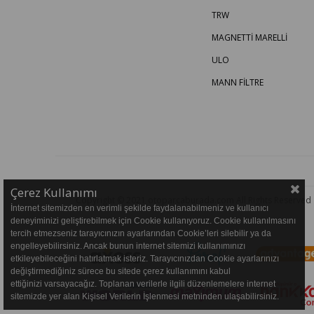
TRW
MAGNETTİ MARELLİ
ULO
MANN FİLTRE
Çerez Kullanımı
Copyright © 2021 otoparcaburada.com All Rights Reserved
İnternet sitemizden en verimli şekilde faydalanabilmeniz ve kullanıcı
deneyiminizi geliştirebilmek için Cookie kullanıyoruz. Cookie kullanılmasını
tercih etmezseniz tarayıcınızın ayarlarından Cookie’leri silebilir ya da
engelleyebilirsiniz. Ancak bunun internet sitemizi kullanımınızı
etkileyebileceğini hatırlatmak isteriz. Tarayıcınızdan Cookie ayarlarınızı
değiştirmediğiniz sürece bu sitede çerez kullanımını kabul
ettiğinizi varsayacağız. Toplanan verilerle ilgili düzenlemelere internet
sitemizde yer alan Kişisel Verilerin İşlenmesi metninden ulaşabilirsiniz.