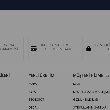
0 ORJİNAL
KAPIDA NAKİT & K.K
GÜVENLİ
GARANTİSİ
ÖDEME İMKANI
SSL G
İLERİ
YERLİ ÜRETİM
MÜŞTERİ HİZMETLE
MAPA
KVVK
AYFAR
MESAFELİ SATIŞ SÖZLEŞMES
TEKNOROT
GİZLİLİK BİLDİRİMİ
DEGA
SİTE KULLANIM ŞARTLARI