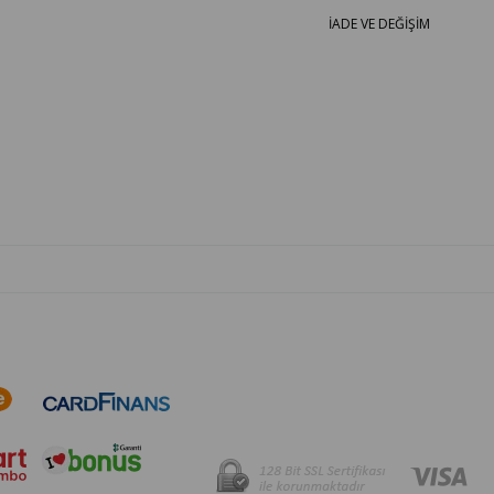
İADE VE DEĞİŞİM
OTO PARÇA BURADA - HER MARKA ARACA YEDEK PARÇA