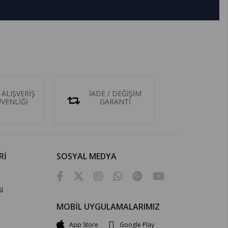
 ALIŞVERİŞ
İADE / DEĞİŞİM
ÜVENLİĞİ
GARANTİ
Rİ
SOSYAL MEDYA
İ
MOBİL UYGULAMALARIMIZ
App Store
Google Play