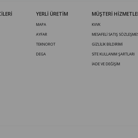
İLERİ
YERLİ ÜRETİM
MÜŞTERİ HİZMETLE
MAPA
KVVK
AYFAR
MESAFELİ SATIŞ SÖZLEŞMES
TEKNOROT
GİZLİLİK BİLDİRİMİ
DEGA
SİTE KULLANIM ŞARTLARI
İADE VE DEĞİŞİM