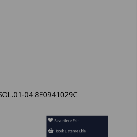
 SOL.01-04 8E0941029C
Favorilere Ekle
İstek Listeme Ekle