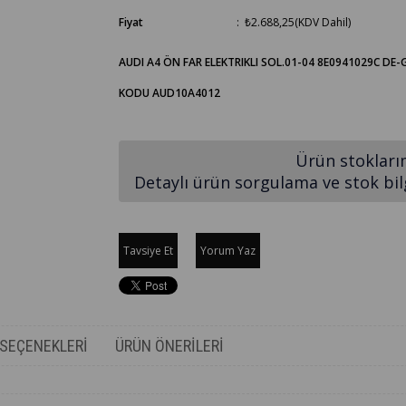
Fiyat
:
₺2.688,25
(KDV Dahil)
AUDI A4 ÖN FAR ELEKTRIKLI SOL.01-04 8E0941029C DE
KODU AUD10A4012
Ürün stokları
Detaylı ürün sorgulama ve stok bilgi
Tavsiye Et
Yorum Yaz
SEÇENEKLERI
ÜRÜN ÖNERILERI