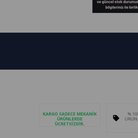
KARGO SADECE MEKANİK
% 10
ÜRÜNLERDE
ÜRÜN 
ÜCRETSİZDİR.