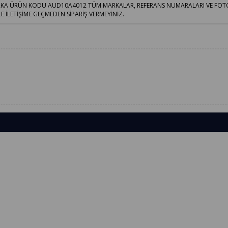
 MARKA ÜRÜN KODU AUD10A4012 TÜM MARKALAR, REFERANS NUMARALARI VE FO
İLETİŞİME GEÇMEDEN SİPARİŞ VERMEYİNİZ.