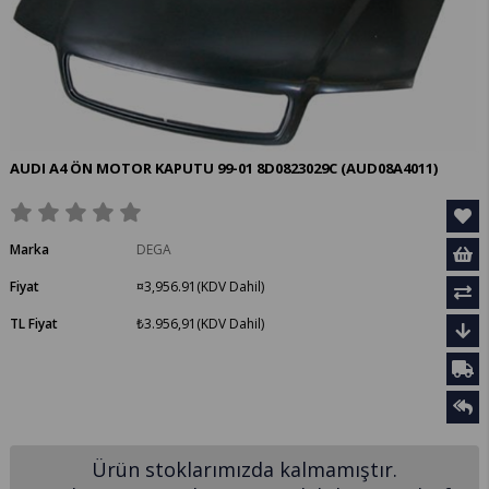
AUDI A4 ÖN MOTOR KAPUTU 99-01 8D0823029C
(AUD08A4011)
Marka
DEGA
Fiyat
¤3,956.91
(KDV Dahil)
TL Fiyat
₺3.956,91
(KDV Dahil)
Ürün stoklarımızda kalmamıştır.