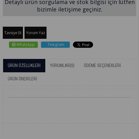
Detaylı ürün sorgulama ve stok bilgisi için lütfen
bizimle iletişime geçiniz.
Tavsiye Et
Yorum Yaz
WhatsApp
Telegram
ÜRÜN ÖZELLIKLERI
YORUMLAR
(0)
ÖDEME SEÇENEKLERI
ÜRÜN ÖNERILERI