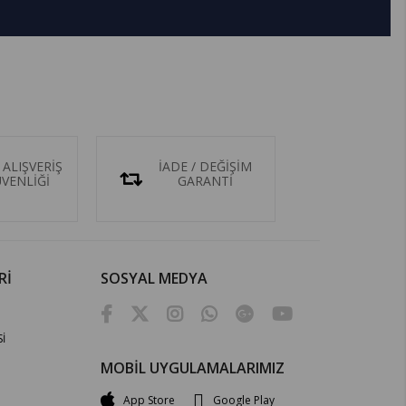
 ALIŞVERİŞ
İADE / DEĞİŞİM
ÜVENLİĞİ
GARANTİ
Rİ
SOSYAL MEDYA
İ
MOBİL UYGULAMALARIMIZ
App Store
Google Play