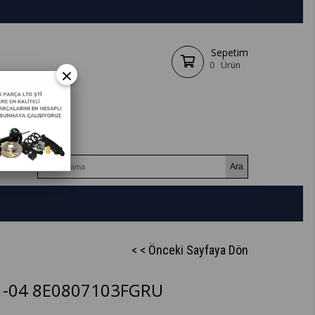
Sepetim
0
Ürün
×
< < Önceki Sayfaya Dön
1-04 8E0807103FGRU