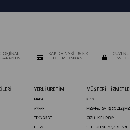
0 ORJİNAL
KAPIDA NAKİT & K.K
GÜVENLİ
GARANTİSİ
ÖDEME İMKANI
SSL G
İLERİ
YERLİ ÜRETİM
MÜŞTERİ HİZMETLE
MAPA
KVVK
AYFAR
MESAFELİ SATIŞ SÖZLEŞMES
TEKNOROT
GİZLİLİK BİLDİRİMİ
DEGA
SİTE KULLANIM ŞARTLARI