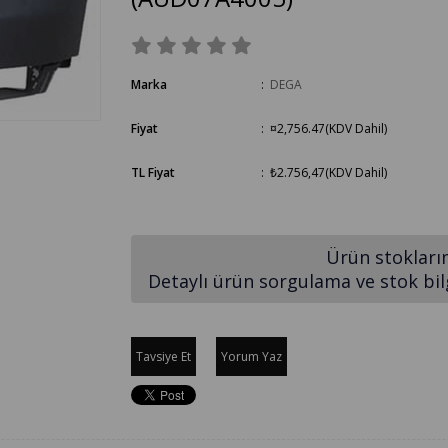
Marka
:
DEGA
Fiyat
:
¤2,756.47
(KDV Dahil)
TL Fiyat
:
₺2.756,47
(KDV Dahil)
Ürün stokları
Detaylı ürün sorgulama ve stok bilgi
Tavsiye Et
Yorum Yaz