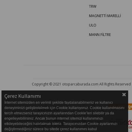
TRW
MAGNETTİ MARELLİ
ULO
MANN FİLTRE
Copyright © 2021 otoparcaburada.com All Rights Reserved
Çerez Kullanımı
İnternet sitemizden en verimli şekilde faydalanabilmeniz ve kullanıcı
deneyiminizi geliştirebilmek için Cookie kullanıyoruz. Cookie kullanılmasını
tercih etmezseniz tarayıcınızın ayarlarından Cookie’leri silebilir ya da
engelleyebilirsiniz. Ancak bunun internet sitemizi kullanımınızı
etkileyebileceğini hatırlatmak isteriz. Tarayıcınızdan Cookie ayarlarınızı
değiştirmediğiniz sürece bu sitede çerez kullanımını kabul