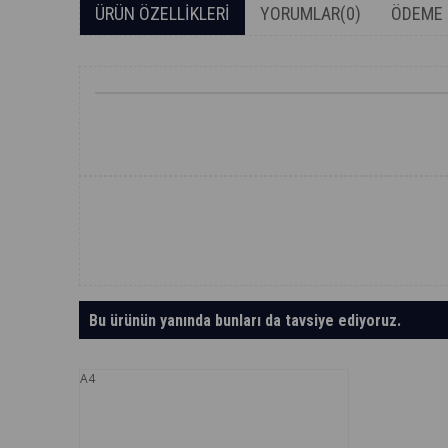
ÜRÜN ÖZELLIKLERI
YORUMLAR
(0)
ÖDEME 
Bu ürünün yanında bunları da tavsiye ediyoruz.
A4