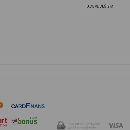
İADE VE DEĞİŞİM
OTO PARÇA BURADA - HER MARKA ARACA YEDEK PARÇA