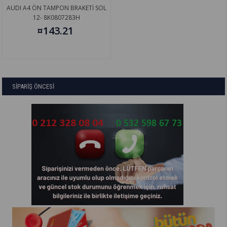
AUDI A4 ÖN TAMPON BRAKETİ SOL
12- 8K0807283H
¤143.21
SİPARİŞ ÖNCESİ