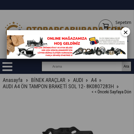
Sepetim
0
Ürün
×
Anasayfa
BİNEK ARAÇLAR
AUDI
A4
AUDI A4 ÖN TAMPON BRAKETİ SOL 12- 8K0807283H
< < Önceki Sayfaya Dön