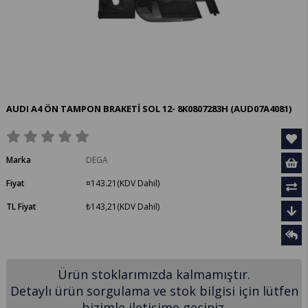
AUDI A4 ÖN TAMPON BRAKETİ SOL 12- 8K0807283H
(AUD07A4081)
Marka
DEGA
Fiyat
¤143.21
(KDV Dahil)
TL Fiyat
₺143,21
(KDV Dahil)
Ürün stoklarımızda kalmamıştır.
Detaylı ürün sorgulama ve stok bilgisi için lütfen
bizimle iletişime geçiniz.