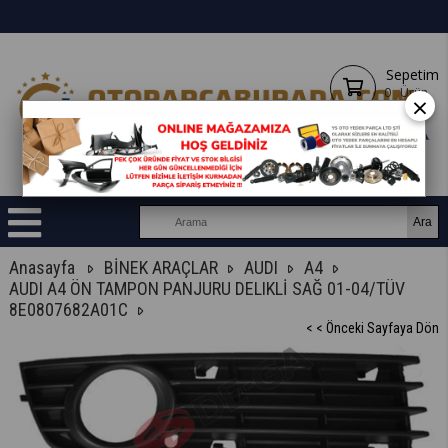
Sepetim
0
Ürün
×
Anasayfa
BİNEK ARAÇLAR
AUDI
A4
AUDI A4 ÖN TAMPON PANJURU DELIKLİ SAĞ 01-04/TÜV
8E0807682A01C
< < Önceki Sayfaya Dön