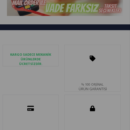
KARGO SADECE MEKANİK
ÜRÜNLERDE
ÜCRETSİZDİR.
% 100 ORJİNAL
ÜRÜN GARANTİSİ