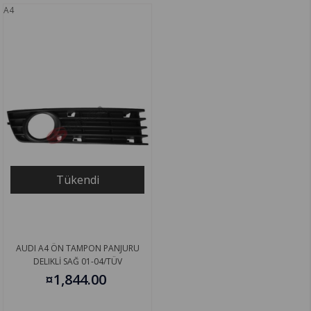
A4
Tükendi
AUDI A4 ÖN TAMPON PANJURU
DELIKLİ SAĞ 01-04/TÜV
8E0807682A01C
¤1,844.00