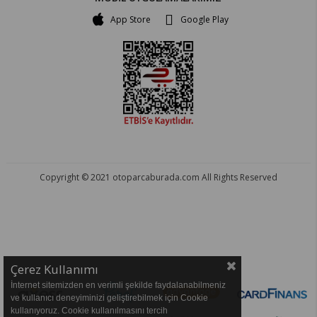
App Store
Google Play
Copyright © 2021 otoparcaburada.com All Rights Reserved
OTO PARÇA BURADA - HER MARKA ARACA YEDEK PARÇA
Çerez Kullanımı
İnternet sitemizden en verimli şekilde faydalanabilmeniz
ve kullanıcı deneyiminizi geliştirebilmek için Cookie
kullanıyoruz. Cookie kullanılmasını tercih