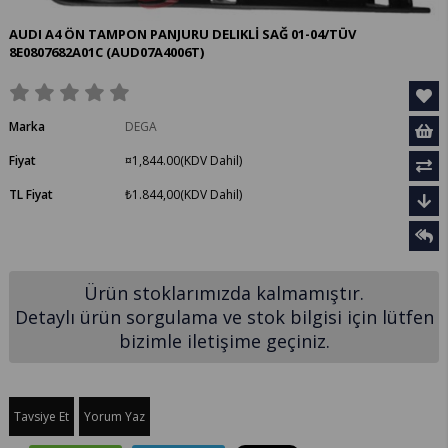
AUDI A4 ÖN TAMPON PANJURU DELIKLİ SAĞ 01-04/TÜV
8E0807682A01C
(AUD07A4006T)
Marka
DEGA
Fiyat
¤1,844.00
(KDV Dahil)
TL Fiyat
₺1.844,00
(KDV Dahil)
Ürün stoklarımızda kalmamıştır.
Detaylı ürün sorgulama ve stok bilgisi için lütfen
bizimle iletişime geçiniz.
Tavsiye Et
Yorum Yaz