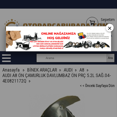
Sepetim
0
Ürün
×
Anasayfa
BİNEK ARAÇLAR
AUDI
A8
AUDI A8 ÖN ÇAMURLUK DAVLUMBAZ ÖN PRÇ 5.2L SAĞ.04-
4E0821172Q
< < Önceki Sayfaya Dön