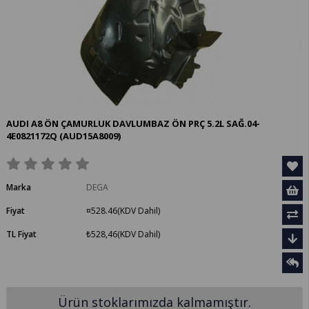
AUDI A8 ÖN ÇAMURLUK DAVLUMBAZ ÖN PRÇ 5.2L SAĞ.04-
4E0821172Q
(AUD15A8009)
Marka
DEGA
Fiyat
¤528.46
(KDV Dahil)
TL Fiyat
₺528,46
(KDV Dahil)
Ürün stoklarımızda kalmamıştır.