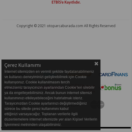
Copyright © 2021 otoparcaburada.com All Rights Reserved
OTO PARÇA BURADA - HER MARKA ARACA YEDEK PARÇA
Çerez Kullanımı
İnternet sitemizden en verimli şekilde faydalanabilmeniz
ve kullanıcı deneyiminizi geliştirebilmek için Cookie
kullanıyoruz. Cookie kullanılmasını tercih
etmezseniz tarayıcınızın ayarlarından Cookie’leri silebilir
ya da engelleyebilirsiniz. Ancak bunun internet sitemizi
kullanımınızı etkileyebileceğini hatırlatmak isteriz.
Tarayıcınızdan Cookie ayarlarınızı değiştirmediğiniz
sürece bu sitede çerez kullanımını kabul
ettiğinizi varsayacağız. Toplanan verilerle ilgili
düzenlemelere internet sitemizde yer alan Kişisel Verilerin
İşlenmesi metninden ulaşabilirsiniz.