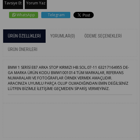
Tavsiye Et
Yorum Yaz
WhatsApp
Telegram
ÜRÜN ÖZELLIKLERI
YORUMLAR
(0)
ÖDEME SEÇENEKLERI
ÜRÜN ÖNERILERI
BMW 1 SERİSİ E87 ARKA STOP KIRMIZI HB.SOL.07-11 63217164955 DE-
GA MARKA ÜRÜN KODU BMW1001014 TÜM MARKALAR, REFERANS
NUMARALARI VE FOTOĞRAFLAR ÖRNEK VERMEK AMAÇLIDIR.
ARACINIZA UYUMLU PARÇA OLUP OLMADIĞINDAN EMİN DEĞİLSENİZ
LÜTFEN BİZİMLE İLETİŞİME GEÇMEDEN SİPARİŞ VERMEYİNİZ.