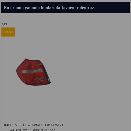
Bu ürünün yanında bunları da tavsiye ediyoruz.
E87
Yeni
Ürün
BMW 1 SERİSİ E87 ARKA STOP KIRMIZI
HB.SOL.07-11 63217164955