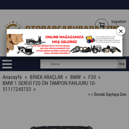
Sepetim
0
Ürün
×
Anasayfa
BİNEK ARAÇLAR
BMW
F20
BMW 1 SERİSİ F20 ÖN TAMPON PANJURU 10-
51117245733
< < Önceki Sayfaya Dön