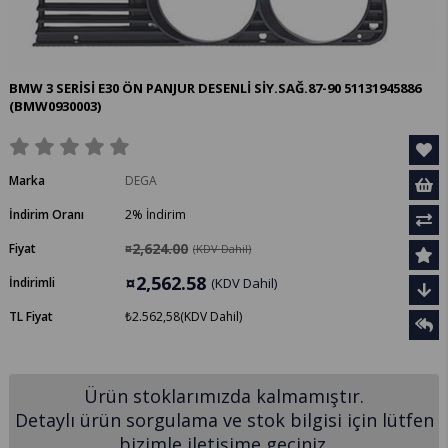
BMW 3 SERİSİ E30 ÖN PANJUR DESENLİ SİY.SAĞ.87-90 51131945886
(BMW0930003)
Marka
DEGA
İndirim Oranı
2
%
İndirim
¤2,624.00
Fiyat
(KDV Dahil)
¤2,562.58
İndirimli
(KDV Dahil)
TL Fiyat
₺2.562,58
(KDV Dahil)
Ürün stoklarımızda kalmamıştır.
Detaylı ürün sorgulama ve stok bilgisi için lütfen
bizimle iletişime geçiniz.