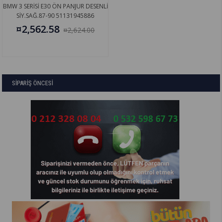
BMW 3 SERİSİ E30 ÖN PANJUR DESENLİ
SİY.SAĞ.87-90 51131945886
¤2,562.58
¤2,624.00
SİPARİŞ ÖNCESİ