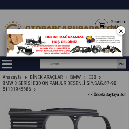
Sepetim
0
Ürün
×
Anasayfa
BİNEK ARAÇLAR
BMW
E30
BMW 3 SERİSİ E30 ÖN PANJUR DESENLİ SİY.SAĞ.87-90
51131945886
< < Önceki Sayfaya Dön