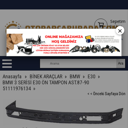
Sepetim
0
Ürün
×
Anasayfa
BİNEK ARAÇLAR
BMW
E30
BMW 3 SERİSİ E30 ÖN TAMPON AST.87-90
51111976134
< < Önceki Sayfaya Dön