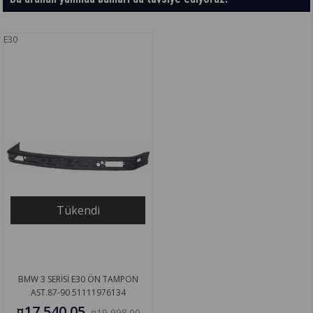
E30
Tükendi
BMW 3 SERİSİ E30 ÖN TAMPON
AST.87-90 51111976134
¤17,540.05
¤19,998.00