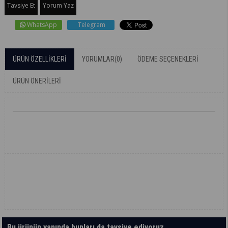
Tavsiye Et
Yorum Yaz
WhatsApp
Telegram
ÜRÜN ÖZELLIKLERI
YORUMLAR
(0)
ÖDEME SEÇENEKLERI
ÜRÜN ÖNERILERI
Bu ürünün yanında bunları da tavsiye ediyoruz.