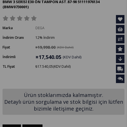
BMW 3 SERİSİ E30 ÖN TAMPON AST.87-90 51111976134
(BMW0730001)
Marka
DEGA
İndirim Oranı
12
%
İndirim
¤19,998.00
Fiyat
(KDV Dahil)
¤17,540.05
İndirimli
(KDV Dahil)
TL Fiyat
₺17.540,05
(KDV Dahil)
Ürün stoklarımızda kalmamıştır.
Detaylı ürün sorgulama ve stok bilgisi için lütfen
bizimle iletişime geçiniz.