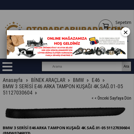
Sepetim
0
Ürün
×
Anasayfa
BİNEK ARAÇLAR
BMW
E46
BMW 3 SERİSİ E46 ARKA TAMPON KUŞAĞI 4K.SAĞ.01-05
51127030604
< < Önceki Sayfaya Dön
BMW 3 SERİSİ E46 ARKA TAMPON KUŞAĞI 4K.SAĞ.01-05 51127030604
(BMW0746033)