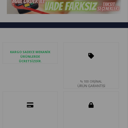
KARGO SADECE MEKANİK
ÜRÜNLERDE
ÜCRETSİZDİR.
% 100 ORJİNAL
ÜRÜN GARANTİSİ