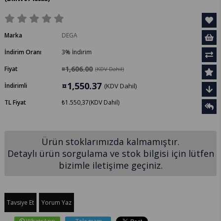
Marka
DEGA
İndirim Oranı
3
%
İndirim
¤1,606.00
Fiyat
(KDV Dahil)
¤1,550.37
İndirimli
(KDV Dahil)
TL Fiyat
₺1.550,37
(KDV Dahil)
Ürün stoklarımızda kalmamıştır.
Detaylı ürün sorgulama ve stok bilgisi için lütfen
bizimle iletişime geçiniz.
Tavsiye Et
Yorum Yaz