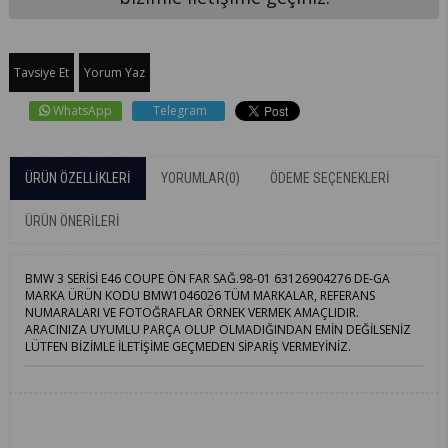
Tavsiye Et
Yorum Yaz
WhatsApp
Telegram
ÜRÜN ÖZELLIKLERI
YORUMLAR
(0)
ÖDEME SEÇENEKLERI
ÜRÜN ÖNERILERI
BMW 3 SERİSİ E46 COUPE ÖN FAR SAĞ.98-01 63126904276 DE-GA
MARKA ÜRÜN KODU BMW1046026 TÜM MARKALAR, REFERANS
NUMARALARI VE FOTOĞRAFLAR ÖRNEK VERMEK AMAÇLIDIR.
ARACINIZA UYUMLU PARÇA OLUP OLMADIĞINDAN EMİN DEĞİLSENİZ
LÜTFEN BİZİMLE İLETİŞİME GEÇMEDEN SİPARİŞ VERMEYİNİZ.