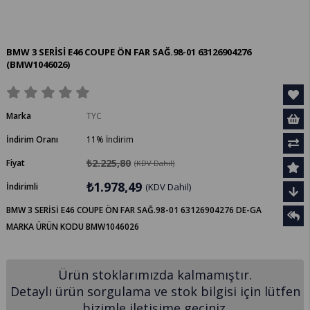
BMW 3 SERİSİ E46 COUPE ÖN FAR SAĞ.98-01 63126904276
(BMW1046026)
Marka
TYC
İndirim Oranı
11
%
İndirim
₺2.225,80
Fiyat
(KDV Dahil)
₺1.978,49
İndirimli
(KDV Dahil)
BMW 3 SERİSİ E46 COUPE ÖN FAR SAĞ.98-01 63126904276 DE-GA
MARKA ÜRÜN KODU BMW1046026
Ürün stoklarımızda kalmamıştır.
Detaylı ürün sorgulama ve stok bilgisi için lütfen
bizimle iletişime geçiniz.