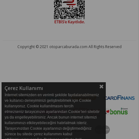
Copyright © 2021 otoparcaburada.com All Rights Reserved
OTO PARÇA BURADA - HER MARKA ARACA YEDEK PARÇA
Çerez Kullanımı
İnternet sitemizden en verimli şekilde faydalanabilmeniz
ve kullanıcı deneyiminizi geliştirebilmek için Cookie
kullanıyoruz. Cookie kullanılmasını tercih
etmezseniz tarayıcınızın ayarlarından Cookie’leri silebilir
ya da engelleyebilirsiniz. Ancak bunun internet sitemizi
kullanımınızı etkileyebileceğini hatırlatmak isteriz.
Tarayıcınızdan Cookie ayarlarınızı değiştirmediğiniz
sürece bu sitede çerez kullanımını kabul