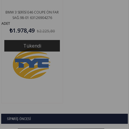
BMW 3 SERİSİ E46 COUPE ÖN FAR
SAĞ.98-01 63126904276
ADET
₺1.978,49
₺2.225,80
Tükendi
SİPARİŞ ÖNCESİ