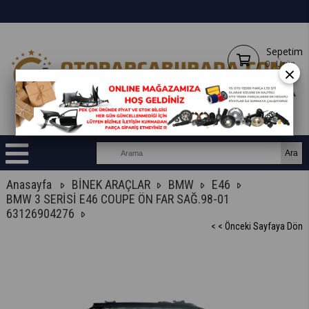
Sepetim
0
Ürün
×
Anasayfa
BİNEK ARAÇLAR
BMW
E46
BMW 3 SERİSİ E46 COUPE ÖN FAR SAĞ.98-01
63126904276
< < Önceki Sayfaya Dön