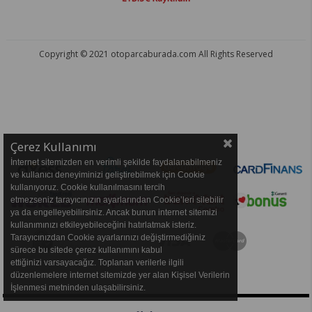
Copyright © 2021 otoparcaburada.com All Rights Reserved
OTO PARÇA BURADA - HER MARKA ARACA YEDEK PARÇA
Çerez Kullanımı
İnternet sitemizden en verimli şekilde faydalanabilmeniz
ve kullanıcı deneyiminizi geliştirebilmek için Cookie
kullanıyoruz. Cookie kullanılmasını tercih
etmezseniz tarayıcınızın ayarlarından Cookie’leri silebilir
ya da engelleyebilirsiniz. Ancak bunun internet sitemizi
kullanımınızı etkileyebileceğini hatırlatmak isteriz.
Tarayıcınızdan Cookie ayarlarınızı değiştirmediğiniz
sürece bu sitede çerez kullanımını kabul
ettiğinizi varsayacağız. Toplanan verilerle ilgili
düzenlemelere internet sitemizde yer alan Kişisel Verilerin
İşlenmesi metninden ulaşabilirsiniz.