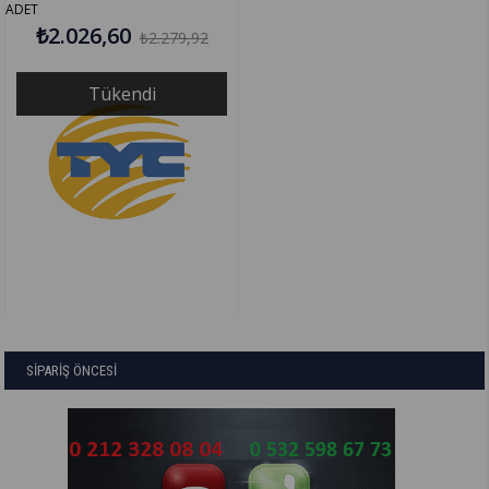
ADET
₺2.026,60
₺2.279,92
Tükendi
SİPARİŞ ÖNCESİ