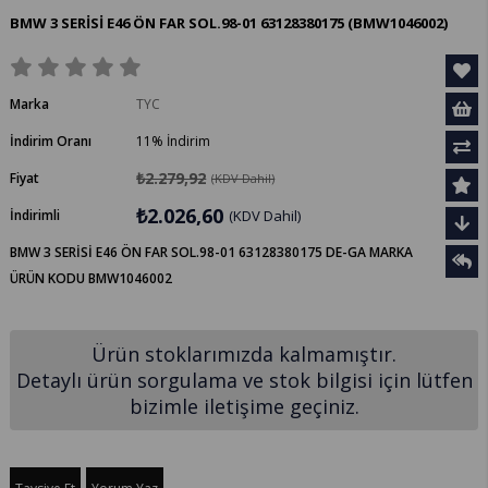
BMW 3 SERİSİ E46 ÖN FAR SOL.98-01 63128380175
(BMW1046002)
Marka
TYC
İndirim Oranı
11
%
İndirim
₺2.279,92
Fiyat
(KDV Dahil)
₺2.026,60
İndirimli
(KDV Dahil)
BMW 3 SERİSİ E46 ÖN FAR SOL.98-01 63128380175 DE-GA MARKA
ÜRÜN KODU BMW1046002
Ürün stoklarımızda kalmamıştır.
Detaylı ürün sorgulama ve stok bilgisi için lütfen
bizimle iletişime geçiniz.