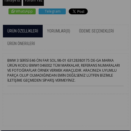
Tavsiye Et
Yorum Yaz
WhatsApp
Telegram
ÜRÜN ÖZELLIKLERI
YORUMLAR
(0)
ÖDEME SEÇENEKLERI
ÜRÜN ÖNERILERI
BMW 3 SERİSİ E46 ÖN FAR SOL.98-01 63128380175 DE-GA MARKA
ÜRÜN KODU BMW1046002 TÜM MARKALAR, REFERANS NUMARALARI
VE FOTOĞRAFLAR ÖRNEK VERMEK AMAÇLIDIR. ARACINIZA UYUMLU
PARÇA OLUP OLMADIĞINDAN EMİN DEĞİLSENİZ LÜTFEN BİZİMLE
İLETİŞİME GEÇMEDEN SİPARİŞ VERMEYİNİZ.