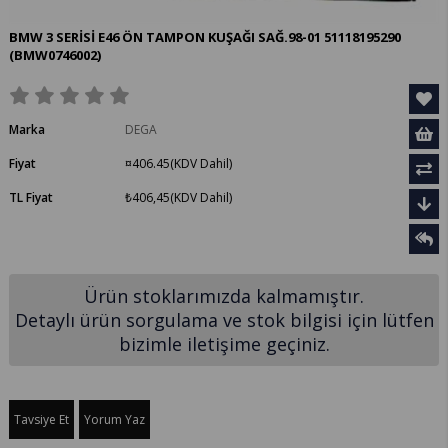
BMW 3 SERİSİ E46 ÖN TAMPON KUŞAĞI SAĞ.98-01 51118195290
(BMW0746002)
Marka
DEGA
Fiyat
¤406.45
(KDV Dahil)
TL Fiyat
₺406,45
(KDV Dahil)
Ürün stoklarımızda kalmamıştır.
Detaylı ürün sorgulama ve stok bilgisi için lütfen
bizimle iletişime geçiniz.
Tavsiye Et
Yorum Yaz