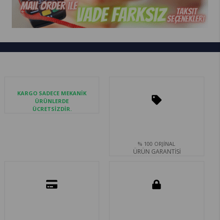
KARGO SADECE MEKANİK
ÜRÜNLERDE
ÜCRETSİZDİR.
% 100 ORJİNAL
ÜRÜN GARANTİSİ