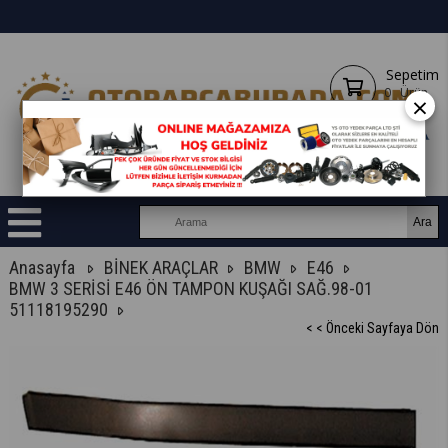
Sepetim
0
Ürün
×
Anasayfa
BİNEK ARAÇLAR
BMW
E46
BMW 3 SERİSİ E46 ÖN TAMPON KUŞAĞI SAĞ.98-01
51118195290
< < Önceki Sayfaya Dön