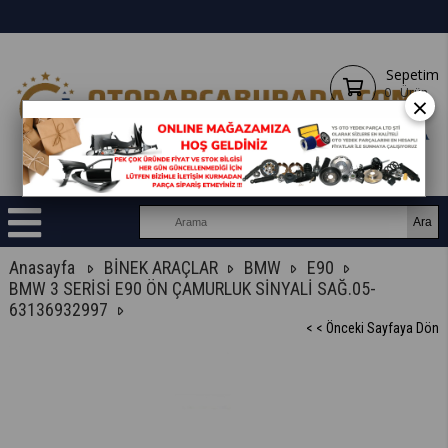
Sepetim
0
Ürün
×
Anasayfa
BİNEK ARAÇLAR
BMW
E90
BMW 3 SERİSİ E90 ÖN ÇAMURLUK SİNYALİ SAĞ.05-
63136932997
< < Önceki Sayfaya Dön