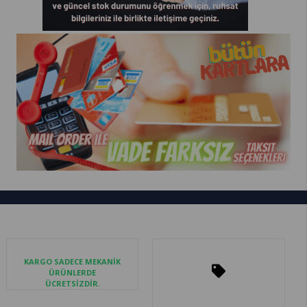
KARGO SADECE MEKANİK
ÜRÜNLERDE
ÜCRETSİZDİR.