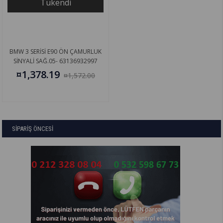
Tükendi
BMW 3 SERİSİ E90 ÖN ÇAMURLUK
SİNYALİ SAĞ.05- 63136932997
¤1,378.19
¤1,572.00
SİPARİŞ ÖNCESİ