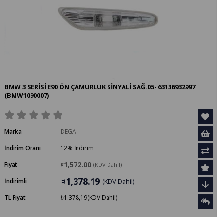
BMW 3 SERİSİ E90 ÖN ÇAMURLUK SİNYALİ SAĞ.05- 63136932997
(BMW1090007)
Marka
DEGA
İndirim Oranı
12
%
İndirim
¤1,572.00
Fiyat
(KDV Dahil)
¤1,378.19
İndirimli
(KDV Dahil)
TL Fiyat
₺1.378,19
(KDV Dahil)