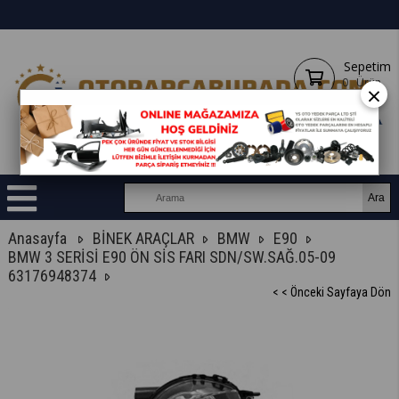
Sepetim
0
Ürün
×
Anasayfa
BİNEK ARAÇLAR
BMW
E90
BMW 3 SERİSİ E90 ÖN SİS FARI SDN/SW.SAĞ.05-09
63176948374
< < Önceki Sayfaya Dön