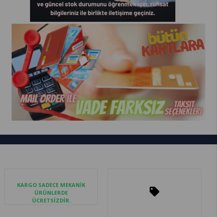
KARGO SADECE MEKANİK
ÜRÜNLERDE
ÜCRETSİZDİR.