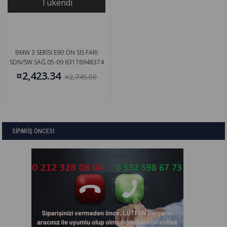
Tükendi
BMW 3 SERİSİ E90 ÖN SİS FARI
SDN/SW.SAĞ.05-09 63176948374
¤2,423.34
¤2,745.00
SİPARİŞ ÖNCESİ