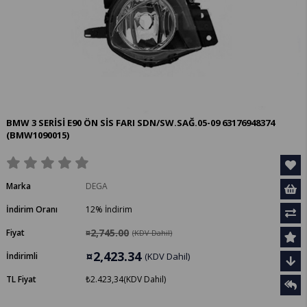
BMW 3 SERİSİ E90 ÖN SİS FARI SDN/SW.SAĞ.05-09 63176948374
(BMW1090015)
Marka
DEGA
İndirim Oranı
12
%
İndirim
¤2,745.00
Fiyat
(KDV Dahil)
¤2,423.34
İndirimli
(KDV Dahil)
TL Fiyat
₺2.423,34
(KDV Dahil)