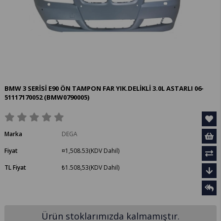
BMW 3 SERİSİ E90 ÖN TAMPON FAR YIK.DELİKLİ 3.0L ASTARLI 06-
51117170052
(BMW0790005)
Marka
DEGA
Fiyat
¤1,508.53
(KDV Dahil)
TL Fiyat
₺1.508,53
(KDV Dahil)
Ürün stoklarımızda kalmamıştır.