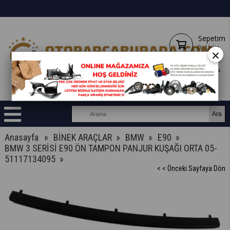
Sepetim
0
Ürün
×
Anasayfa
BİNEK ARAÇLAR
BMW
E90
BMW 3 SERİSİ E90 ÖN TAMPON PANJUR KUŞAĞI ORTA 05-
51117134095
< < Önceki Sayfaya Dön