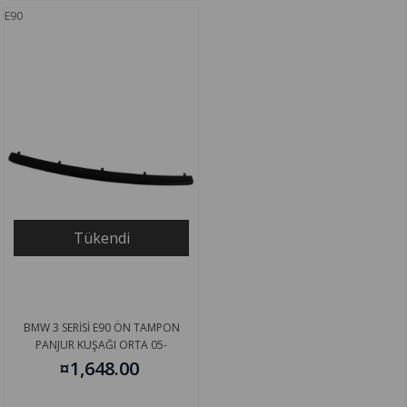
E90
Tükendi
BMW 3 SERİSİ E90 ÖN TAMPON
PANJUR KUŞAĞI ORTA 05-
51117134095
¤1,648.00