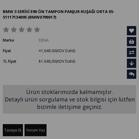
BMW 3 SERİSİ E90 ÖN TAMPON PANJUR KUŞAĞI ORTA 05-
51117134095
(BMW0790017)
Marka
DEGA
Fiyat
¤1,648.00
(KDV Dahil)
TL Fiyat
₺1.648,00
(KDV Dahil)
Ürün stoklarımızda kalmamıştır.
Detaylı ürün sorgulama ve stok bilgisi için lütfen
bizimle iletişime geçiniz.
Tavsiye Et
Yorum Yaz