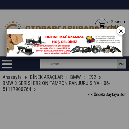
Sepetim
0
Ürün
×
Anasayfa
BİNEK ARAÇLAR
BMW
E92
BMW 3 SERİSİ E92 ÖN TAMPON PANJURU SİYAH 06-
51117900764
< < Önceki Sayfaya Dön