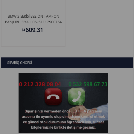
BMW 3 SERİSİ E92 ÖN TAMPON
PANJURU SİYAH 06- 51117900764
¤609.31
SİPARİŞ ÖNCESİ