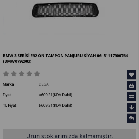
BMW 3 SERİSİ E92 ÖN TAMPON PANJURU SİYAH 06- 51117900764
(BMW0792003)
Marka
DEGA
Fiyat
¤609.31
(KDV Dahil)
TL Fiyat
₺609,31
(KDV Dahil)
Ürün stoklarımızda kalmamıştır.