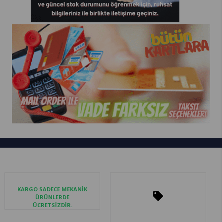
KARGO SADECE MEKANİK
ÜRÜNLERDE
ÜCRETSİZDİR.