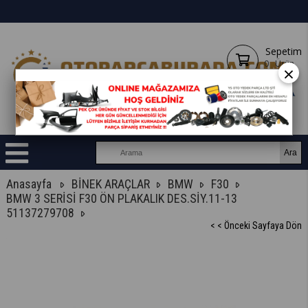
Sepetim
0
Ürün
×
Anasayfa
BİNEK ARAÇLAR
BMW
F30
BMW 3 SERİSİ F30 ÖN PLAKALIK DES.SİY.11-13
51137279708
< < Önceki Sayfaya Dön