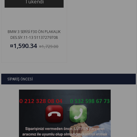
Tükendi
BMW 3 SERİSİ F30 ÖN PLAKALIK
DES.SİY.11-13 51137279708
¤1,590.34
¤1,729.00
SİPARİŞ ÖNCESİ