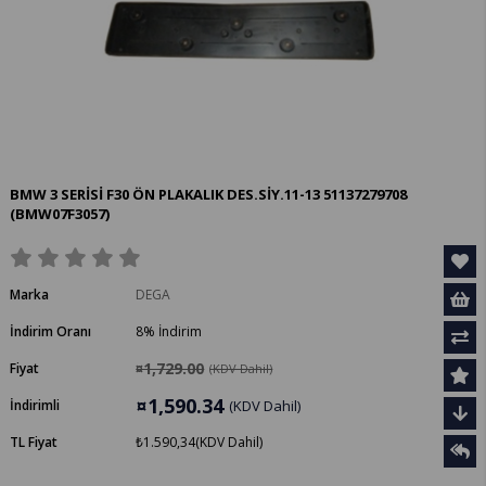
BMW 3 SERİSİ F30 ÖN PLAKALIK DES.SİY.11-13 51137279708
(BMW07F3057)
Marka
DEGA
İndirim Oranı
8
%
İndirim
¤1,729.00
Fiyat
(KDV Dahil)
¤1,590.34
İndirimli
(KDV Dahil)
TL Fiyat
₺1.590,34
(KDV Dahil)