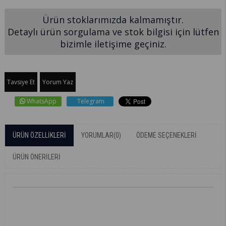
Ürün stoklarımızda kalmamıştır.
Detaylı ürün sorgulama ve stok bilgisi için lütfen
bizimle iletişime geçiniz.
Tavsiye Et
Yorum Yaz
WhatsApp
Telegram
ÜRÜN ÖZELLIKLERI
YORUMLAR
(0)
ÖDEME SEÇENEKLERI
ÜRÜN ÖNERILERI