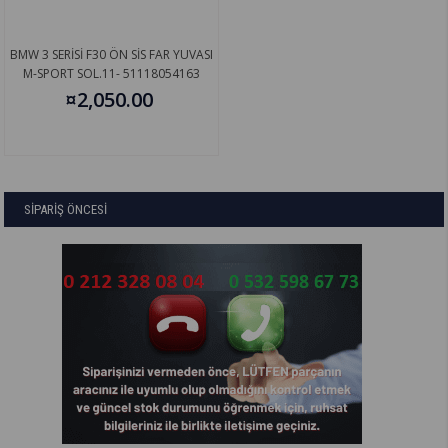
BMW 3 SERİSİ F30 ÖN SİS FAR YUVASI
M-SPORT SOL.11- 51118054163
¤2,050.00
SİPARİŞ ÖNCESİ