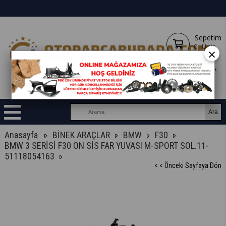
Sepetim
0
Ürün
×
Anasayfa
BİNEK ARAÇLAR
BMW
F30
BMW 3 SERİSİ F30 ÖN SİS FAR YUVASI M-SPORT SOL.11-
51118054163
< < Önceki Sayfaya Dön