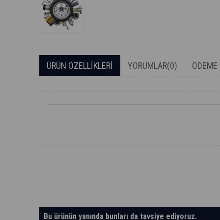
ÜRÜN ÖZELLIKLERI
YORUMLAR
(0)
ÖDEME 
Bu ürünün yanında bunları da tavsiye ediyoruz.