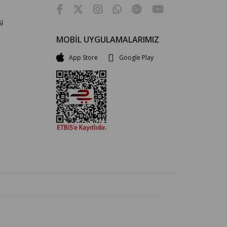
İ
MOBİL UYGULAMALARIMIZ
App Store
Google Play