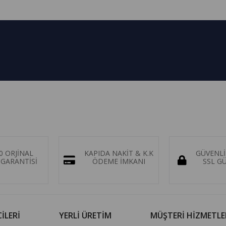
0 ORJİNAL
KAPIDA NAKİT & K.K
GÜVENLİ
GARANTİSİ
ÖDEME İMKANI
SSL G
İLERİ
YERLİ ÜRETİM
MÜŞTERİ HİZMETLE