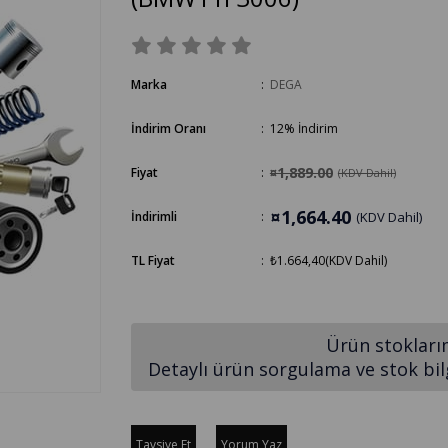
Marka
:
DEGA
İndirim Oranı
:
12
%
İndirim
¤1,889.00
Fiyat
:
(KDV Dahil)
¤1,664.40
İndirimli
:
(KDV Dahil)
TL Fiyat
:
₺1.664,40
(KDV Dahil)
Ürün stokları
Detaylı ürün sorgulama ve stok bilgi
Tavsiye Et
Yorum Yaz