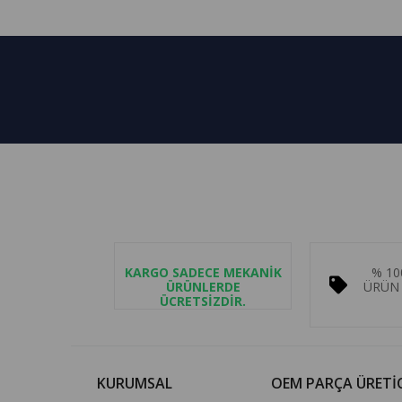
KARGO SADECE MEKANİK
% 10
ÜRÜNLERDE
ÜRÜN 
ÜCRETSİZDİR.
KURUMSAL
OEM PARÇA ÜRETİC