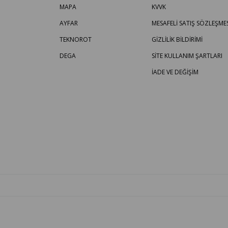
MAPA
KVVK
AYFAR
MESAFELİ SATIŞ SÖZLEŞMES
TEKNOROT
GİZLİLİK BİLDİRİMİ
DEGA
SİTE KULLANIM ŞARTLARI
İADE VE DEĞİŞİM
OTO PARÇA BURADA - HER MARKA ARACA YEDEK PARÇA