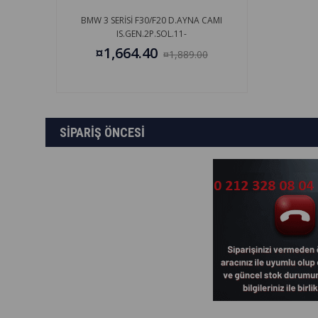
BMW 3 SERİSİ F30/F20 D.AYNA CAMI
IS.GEN.2P.SOL.11-
¤1,664.40
¤1,889.00
SİPARİŞ ÖNCESİ