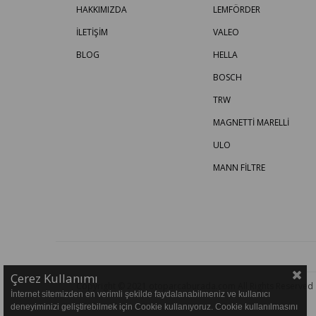
HAKKIMIZDA
LEMFÖRDER
İLETİŞİM
VALEO
BLOG
HELLA
BOSCH
TRW
MAGNETTİ MARELLİ
ULO
MANN FİLTRE
Çerez Kullanımı
Copyright © 2021 otoparcaburada.com All Rights Reserved
İnternet sitemizden en verimli şekilde faydalanabilmeniz ve kullanıcı
deneyiminizi geliştirebilmek için Cookie kullanıyoruz. Cookie kullanılmasını