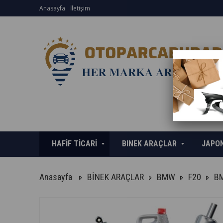
Anasayfa
İletişim
HAFİF TİCARİ
BINEK ARAÇLAR
JAPO
Anasayfa
BİNEK ARAÇLAR
BMW
F20
BM