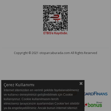
Copyright © 2021 otoparcaburada.com All Rights Reserved
OTO PARÇA BURADA - HER MARKA ARACA YEDEK PARÇA
Çerez Kullanımı
İnternet sitemizden en verimli şekilde faydalanabilmeniz
ve kullanıcı deneyiminizi geliştirebilmek için Cookie
kullanıyoruz. Cookie kullanılmasını tercih
etmezseniz tarayıcınızın ayarlarından Cookie’leri silebilir
ya da engelleyebilirsiniz. Ancak bunun internet sitemizi