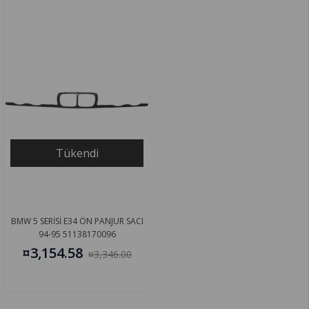
Tükendi
BMW 5 SERİSİ E34 ÖN PANJUR SACI
94-95 51138170096
¤3,154.58
¤3,346.00