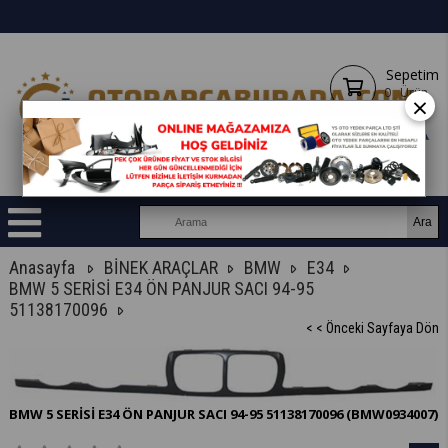
Sepetim
0
Ürün
×
Anasayfa
BİNEK ARAÇLAR
BMW
E34
BMW 5 SERİSİ E34 ÖN PANJUR SACI 94-95
51138170096
< < Önceki Sayfaya Dön
BMW 5 SERİSİ E34 ÖN PANJUR SACI 94-95 51138170096
(BMW0934007)