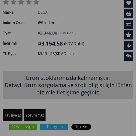
Marka
DEGA
İndirim Oranı
6
%
İndirim
¤3,346.00
Fiyat
(KDV Dahil)
¤3,154.58
İndirimli
(KDV Dahil)
TL Fiyat
₺3.154,58
(KDV Dahil)
Ürün stoklarımızda kalmamıştır.
Detaylı ürün sorgulama ve stok bilgisi için lütfen
bizimle iletişime geçiniz.
Tavsiye Et
Yorum Yaz
WhatsApp
Telegram