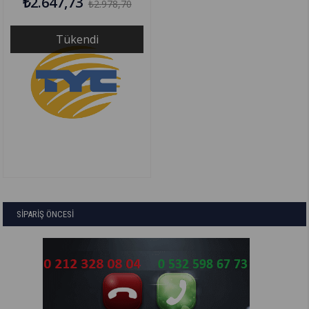
₺2.647,73
₺2.978,70
Tükendi
SİPARİŞ ÖNCESİ