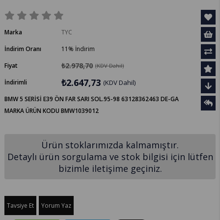
Marka
TYC
İndirim Oranı
11
%
İndirim
₺2.978,70
Fiyat
(KDV Dahil)
₺2.647,73
İndirimli
(KDV Dahil)
BMW 5 SERİSİ E39 ÖN FAR SARI SOL.95-98 63128362463 DE-GA
MARKA ÜRÜN KODU BMW1039012
Ürün stoklarımızda kalmamıştır.
Detaylı ürün sorgulama ve stok bilgisi için lütfen
bizimle iletişime geçiniz.
Tavsiye Et
Yorum Yaz