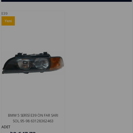
E39
Yeni
Ürün
BMW 5 SERİSİ E39 ÖN FAR SARI
SOL.95-98 63128362463
ADET