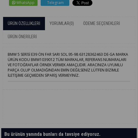
WhatsApp
Telegram
ÜRÜN ÖZELLIKLERI
YORUMLAR
(0)
ÖDEME SEÇENEKLERI
ÜRÜN ÖNERILERI
BMW 5 SERİSİ E39 ÖN FAR SARI SOL.95-98 63128362463 DE-GA MARKA
ÜRÜN KODU BMW1039012 TÜM MARKALAR, REFERANS NUMARALARI
VE FOTOĞRAFLAR ÖRNEK VERMEK AMAÇLIDIR. ARACINIZA UYUMLU
PARÇA OLUP OLMADIĞINDAN EMİN DEĞİLSENİZ LÜTFEN BİZİMLE
İLETİŞİME GEÇMEDEN SİPARİŞ VERMEYİNİZ.
Bu ürünün yanında bunları da tavsiye ediyoruz.