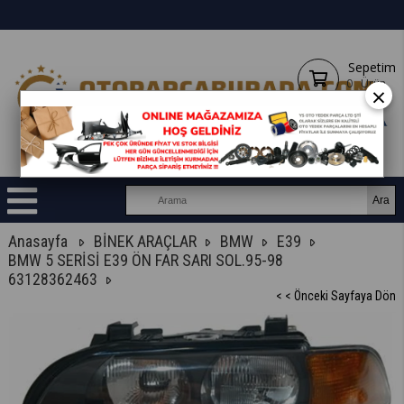
Sepetim
0
Ürün
×
Anasayfa
BİNEK ARAÇLAR
BMW
E39
BMW 5 SERİSİ E39 ÖN FAR SARI SOL.95-98
63128362463
< < Önceki Sayfaya Dön