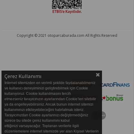
Copyright © 2021 otoparcaburada.com All Rights Reserved
OTO PARÇA BURADA - HER MARKA ARACA YEDEK PARÇA
Çerez Kullanımı
İnternet sitemizden en verimli şekilde faydalanabilmeniz
ve kullanıcı deneyiminizi geliştirebilmek için Cookie
kullanıyoruz. Cookie kullanılmasını tercih
etmezseniz tarayıcınızın ayarlarından Cookie’leri silebilir
ya da engelleyebilirsiniz. Ancak bunun internet sitemizi
kullanımınızı etkileyebileceğini hatırlatmak isteriz.
Tarayıcınızdan Cookie ayarlarınızı değiştirmediğiniz
sürece bu sitede çerez kullanımını kabul
ettiğinizi varsayacağız. Toplanan verilerle ilgili
düzenlemelere internet sitemizde yer alan Kişisel Verilerin