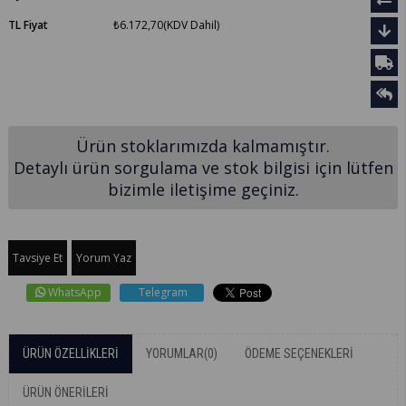
TL Fiyat
₺6.172,70
(KDV Dahil)
Ürün stoklarımızda kalmamıştır.
Detaylı ürün sorgulama ve stok bilgisi için lütfen
bizimle iletişime geçiniz.
Tavsiye Et
Yorum Yaz
WhatsApp
Telegram
ÜRÜN ÖZELLIKLERI
YORUMLAR
(0)
ÖDEME SEÇENEKLERI
ÜRÜN ÖNERILERI