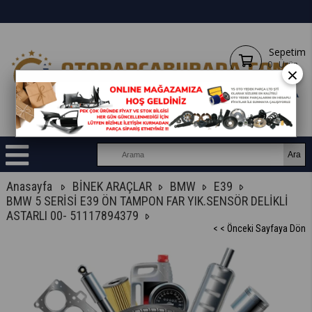
Sepetim
0
Ürün
×
Anasayfa
BİNEK ARAÇLAR
BMW
E39
BMW 5 SERİSİ E39 ÖN TAMPON FAR YIK.SENSÖR DELİKLİ
ASTARLI 00- 51117894379
< < Önceki Sayfaya Dön