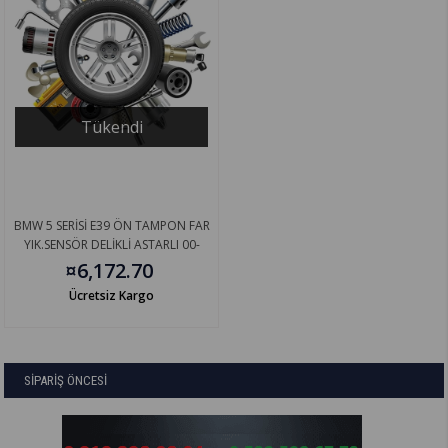
Tükendi
BMW 5 SERİSİ E39 ÖN TAMPON FAR
YIK.SENSÖR DELİKLİ ASTARLI 00-
51117894379
¤6,172.70
Ücretsiz Kargo
SİPARİŞ ÖNCESİ