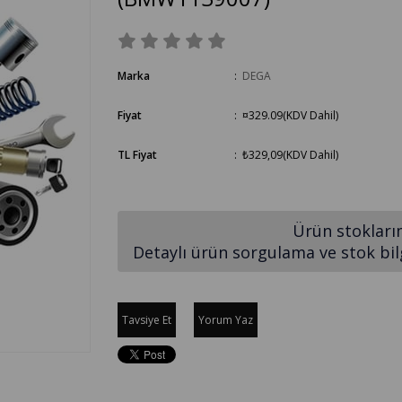
Marka
:
DEGA
Fiyat
:
¤329.09
(KDV Dahil)
TL Fiyat
:
₺329,09
(KDV Dahil)
Ürün stokları
Detaylı ürün sorgulama ve stok bilgi
Tavsiye Et
Yorum Yaz