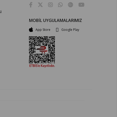
İ
MOBİL UYGULAMALARIMIZ
App Store
Google Play