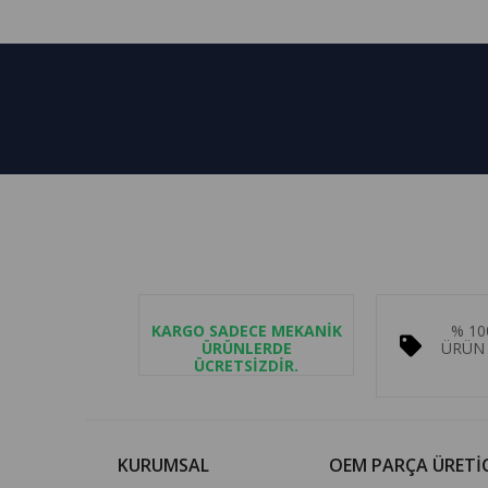
KARGO SADECE MEKANİK
% 10
ÜRÜNLERDE
ÜRÜN 
ÜCRETSİZDİR.
KURUMSAL
OEM PARÇA ÜRETİC