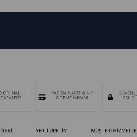
0 ORJİNAL
KAPIDA NAKİT & K.K
GÜVENLİ
GARANTİSİ
ÖDEME İMKANI
SSL G
İLERİ
YERLİ ÜRETİM
MÜŞTERİ HİZMETLE