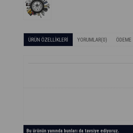
ÜRÜN ÖZELLIKLERI
YORUMLAR
(0)
ÖDEME 
Bu ürünün yanında bunları da tavsiye ediyoruz.