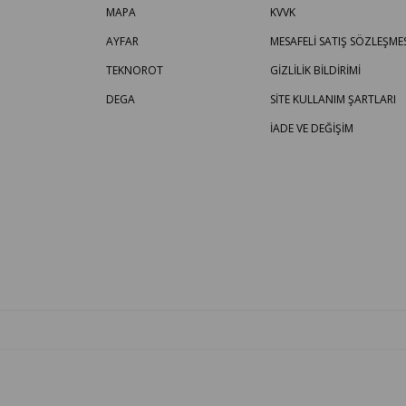
MAPA
KVVK
AYFAR
MESAFELİ SATIŞ SÖZLEŞMES
TEKNOROT
GİZLİLİK BİLDİRİMİ
DEGA
SİTE KULLANIM ŞARTLARI
İADE VE DEĞİŞİM
OTO PARÇA BURADA - HER MARKA ARACA YEDEK PARÇA