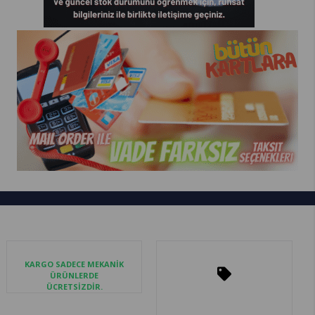
KARGO SADECE MEKANİK
ÜRÜNLERDE
ÜCRETSİZDİR.