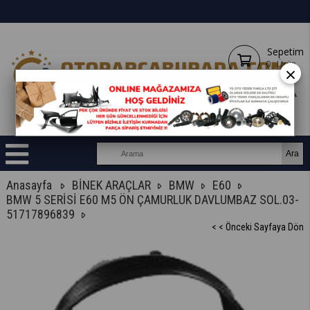
Sepetim
0
Ürün
×
Anasayfa
BİNEK ARAÇLAR
BMW
E60
BMW 5 SERİSİ E60 M5 ÖN ÇAMURLUK DAVLUMBAZ SOL.03-
51717896839
< < Önceki Sayfaya Dön