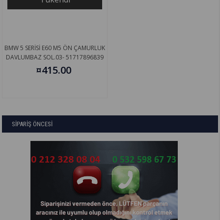
BMW 5 SERİSİ E60 M5 ÖN ÇAMURLUK
DAVLUMBAZ SOL.03- 51717896839
¤415.00
SİPARİŞ ÖNCESİ