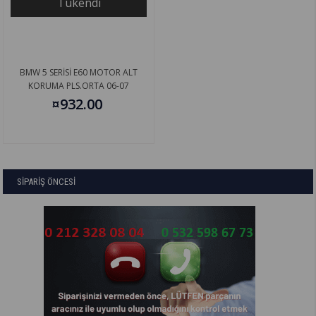
Tükendi
BMW 5 SERİSİ E60 MOTOR ALT
KORUMA PLS.ORTA 06-07
51757138601
¤932.00
SİPARİŞ ÖNCESİ