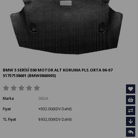
BMW 5 SERİSİ E60 MOTOR ALT KORUMA PLS.ORTA 06-07
51757138601
(BMW0860005)
Marka
DEGA
Fiyat
¤932.00
(KDV Dahil)
TL Fiyat
₺932,00
(KDV Dahil)