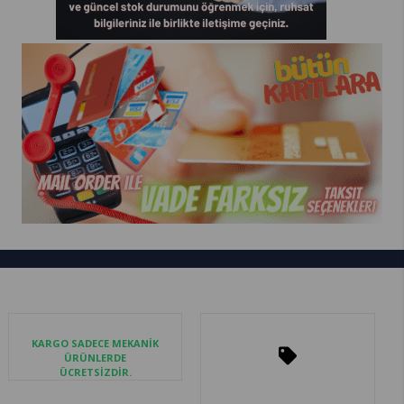
KARGO SADECE MEKANİK
ÜRÜNLERDE
ÜCRETSİZDİR.