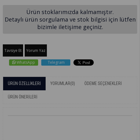
Ürün stoklarımızda kalmamıştır.
Detaylı ürün sorgulama ve stok bilgisi için lütfen
bizimle iletişime geçiniz.
Tavsiye Et
Yorum Yaz
WhatsApp
Telegram
ÜRÜN ÖZELLIKLERI
YORUMLAR
(0)
ÖDEME SEÇENEKLERI
ÜRÜN ÖNERILERI