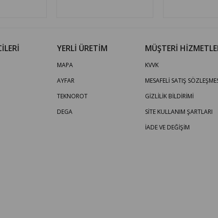
İLERİ
YERLİ ÜRETİM
MÜŞTERİ HİZMETLE
MAPA
KVVK
AYFAR
MESAFELİ SATIŞ SÖZLEŞMES
TEKNOROT
GİZLİLİK BİLDİRİMİ
DEGA
SİTE KULLANIM ŞARTLARI
İADE VE DEĞİŞİM