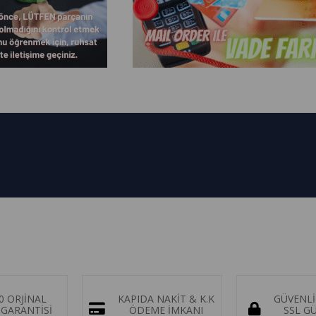
0 ORJİNAL
KAPIDA NAKİT & K.K
GÜVENLİ
GARANTİSİ
ÖDEME İMKANI
SSL G