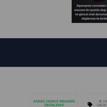
KARGO SADECE MEKANİK
% 10
ÜRÜNLERDE
ÜRÜN 