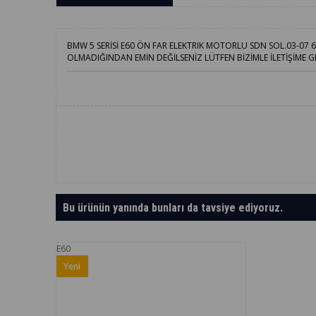
BMW 5 SERİSİ E60 ÖN FAR ELEKTRIK MOTORLU SDN SOL.03-0
OLMADIĞINDAN EMİN DEĞİLSENİZ LÜTFEN BİZİMLE İLETİŞİME G
Bu ürünün yanında bunları da tavsiye ediyoruz.
E60
Yeni
Ürün