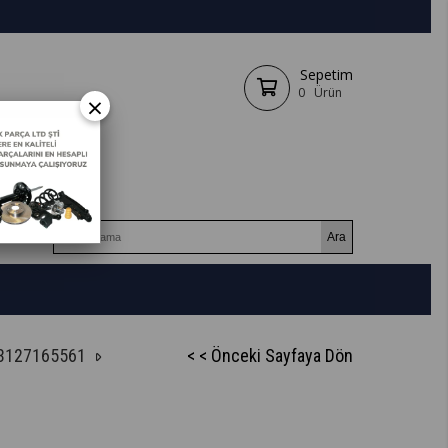
Sepetim
0
Ürün
×
63127165561
< < Önceki Sayfaya Dön