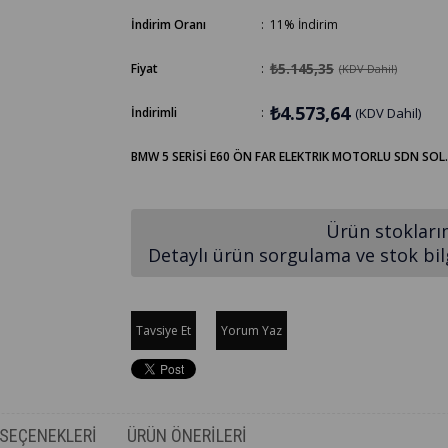
İndirim Oranı
:
11
%
İndirim
₺5.145,35
Fiyat
:
(KDV Dahil)
₺4.573,64
İndirimli
:
(KDV Dahil)
BMW 5 SERİSİ E60 ÖN FAR ELEKTRIK MOTORLU SDN SOL
Ürün stokları
Detaylı ürün sorgulama ve stok bilgi
Tavsiye Et
Yorum Yaz
SEÇENEKLERI
ÜRÜN ÖNERILERI