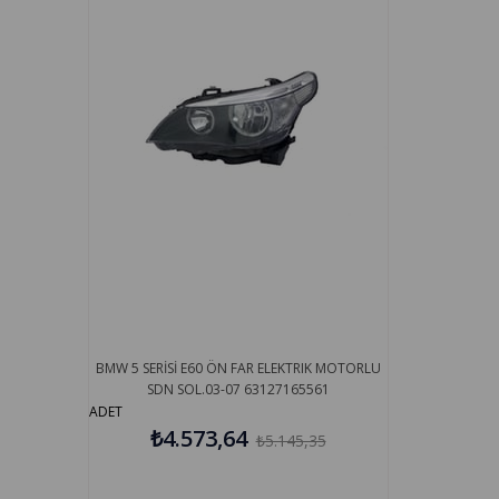
BMW 5 SERİSİ E60 ÖN FAR ELEKTRIK MOTORLU
SDN SOL.03-07 63127165561
ADET
₺4.573,64
₺5.145,35