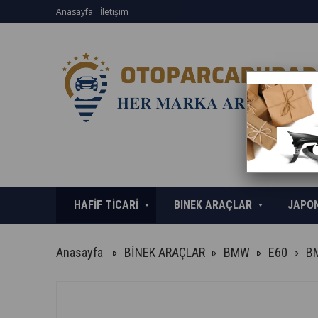
Anasayfa
İletişim
HAFİF TİCARİ
BINEK ARAÇLAR
JAPO
Anasayfa
BİNEK ARAÇLAR
BMW
E60
BM