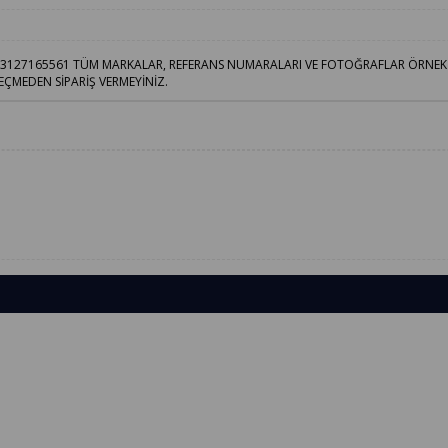
7 63127165561 TÜM MARKALAR, REFERANS NUMARALARI VE FOTOĞRAFLAR ÖRNE
EÇMEDEN SİPARİŞ VERMEYİNİZ.