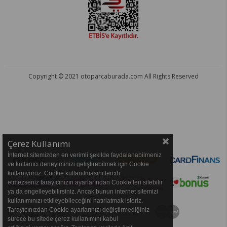
Copyright © 2021 otoparcaburada.com All Rights Reserved
OTO PARÇA BURADA - HER MARKA ARACA YEDEK PARÇA
Çerez Kullanımı
İnternet sitemizden en verimli şekilde faydalanabilmeniz
ve kullanıcı deneyiminizi geliştirebilmek için Cookie
kullanıyoruz. Cookie kullanılmasını tercih
etmezseniz tarayıcınızın ayarlarından Cookie’leri silebilir
ya da engelleyebilirsiniz. Ancak bunun internet sitemizi
kullanımınızı etkileyebileceğini hatırlatmak isteriz.
Tarayıcınızdan Cookie ayarlarınızı değiştirmediğiniz
sürece bu sitede çerez kullanımını kabul