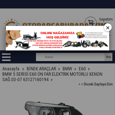
Sepetim
0
Ürün
×
Anasayfa
BİNEK ARAÇLAR
BMW
E60
BMW 5 SERİSİ E60 ÖN FAR ELEKTRIK MOTORLU XENON
SAĞ.03-07 63127160194
< < Önceki Sayfaya Dön