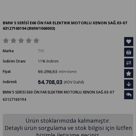
BMW 5 SERİSİ E60 ÖN FAR ELEKTRIK MOTORLU XENON SAĞ.03-07
63127160194
(BMW1060003)
Marka
TYC
İndirim Oranı
11
%
İndirim
₺5.296,53
Fiyat
(KDV Dahil)
₺4.708,03
İndirimli
(KDV Dahil)
BMW 5 SERİSİ E60 ÖN FAR ELEKTRIK MOTORLU XENON SAĞ.03-07
63127160194
Ürün stoklarımızda kalmamıştır.
Detaylı ürün sorgulama ve stok bilgisi için lütfen
bizimle iletişime geçiniz.