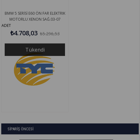
BMW 5 SERİSİ E60 ÖN FAR ELEKTRIK
MOTORLU XENON SAĞ.03-07
63127160194
ADET
₺4.708,03
₺5.296,53
Tükendi
SİPARİŞ ÖNCESİ