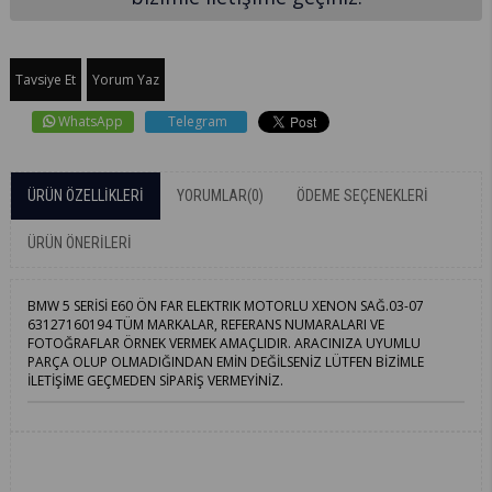
Tavsiye Et
Yorum Yaz
WhatsApp
Telegram
ÜRÜN ÖZELLIKLERI
YORUMLAR
(0)
ÖDEME SEÇENEKLERI
ÜRÜN ÖNERILERI
BMW 5 SERİSİ E60 ÖN FAR ELEKTRIK MOTORLU XENON SAĞ.03-07
63127160194 TÜM MARKALAR, REFERANS NUMARALARI VE
FOTOĞRAFLAR ÖRNEK VERMEK AMAÇLIDIR. ARACINIZA UYUMLU
PARÇA OLUP OLMADIĞINDAN EMİN DEĞİLSENİZ LÜTFEN BİZİMLE
İLETİŞİME GEÇMEDEN SİPARİŞ VERMEYİNİZ.