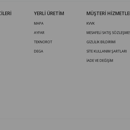
İLERİ
YERLİ ÜRETİM
MÜŞTERİ HİZMETLE
MAPA
KVVK
AYFAR
MESAFELİ SATIŞ SÖZLEŞMES
TEKNOROT
GİZLİLİK BİLDİRİMİ
DEGA
SİTE KULLANIM ŞARTLARI
İADE VE DEĞİŞİM