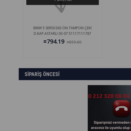
BMW 5 SERİSİ E60 ÖN TAMPON ÇEKİ
D.KAP.ASTARLI 03-07 51117111787
¤794.19
¤859.00
SİPARİŞ ÖNCESİ