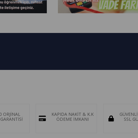
0 ORJİNAL
KAPIDA NAKİT & K.K
GÜVENLİ
GARANTİSİ
ÖDEME İMKANI
SSL G