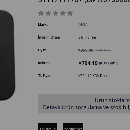
Marka
:
DEGA
İndirim Oranı
:
8
%
İndirim
¤859.00
Fiyat
:
(KDV Dahil)
¤794.19
İndirimli
:
(KDV Dahil)
TL Fiyat
:
₺794,19
(KDV Dahil)
Ürün stokları
Detaylı ürün sorgulama ve stok bilgi
Tavsiye Et
Yorum Yaz