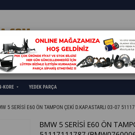
N-KORE
YEDEK PARÇA
W 5 SERİSİ E60 ÖN TAMPON ÇEKİ D.KAP.ASTARLI 03-07 5111
BMW 5 SERİSİ E60 ÖN TAMPO
51117111787
(BMW0760006