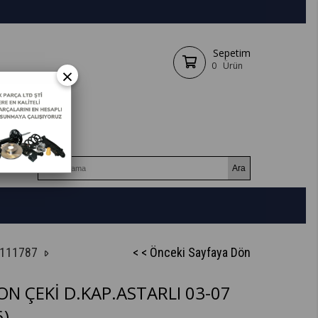
Sepetim
0
Ürün
×
7111787
< < Önceki Sayfaya Dön
N ÇEKİ D.KAP.ASTARLI 03-07
)