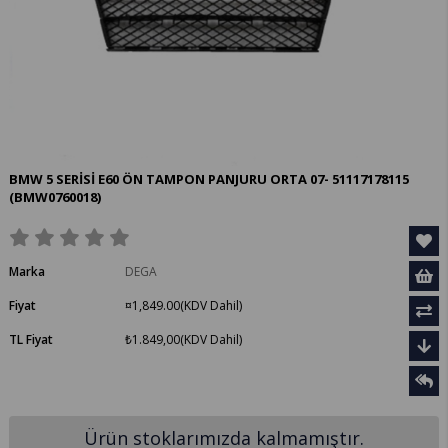
BMW 5 SERİSİ E60 ÖN TAMPON PANJURU ORTA 07- 51117178115
(BMW0760018)
Marka
DEGA
Fiyat
¤1,849.00
(KDV Dahil)
TL Fiyat
₺1.849,00
(KDV Dahil)
Ürün stoklarımızda kalmamıştır.