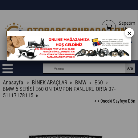
Sepetim
0
Ürün
×
Anasayfa
BİNEK ARAÇLAR
BMW
E60
BMW 5 SERİSİ E60 ÖN TAMPON PANJURU ORTA 07-
51117178115
< < Önceki Sayfaya Dön