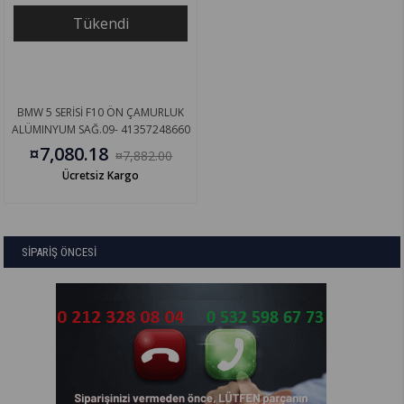
Tükendi
BMW 5 SERİSİ F10 ÖN ÇAMURLUK
ALÜMINYUM SAĞ.09- 41357248660
¤7,080.18
¤7,882.00
Ücretsiz Kargo
SİPARİŞ ÖNCESİ