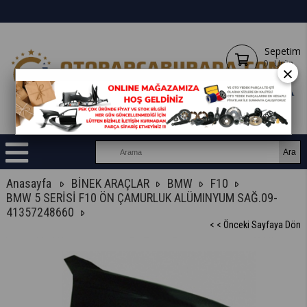
Sepetim
0
Ürün
×
Anasayfa
BİNEK ARAÇLAR
BMW
F10
BMW 5 SERİSİ F10 ÖN ÇAMURLUK ALÜMINYUM SAĞ.09-
41357248660
< < Önceki Sayfaya Dön