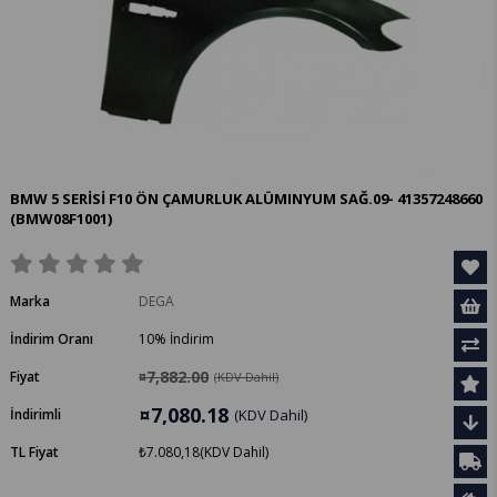
BMW 5 SERİSİ F10 ÖN ÇAMURLUK ALÜMINYUM SAĞ.09- 41357248660
(BMW08F1001)
Marka
DEGA
İndirim Oranı
10
%
İndirim
¤7,882.00
Fiyat
(KDV Dahil)
¤7,080.18
İndirimli
(KDV Dahil)
TL Fiyat
₺7.080,18
(KDV Dahil)