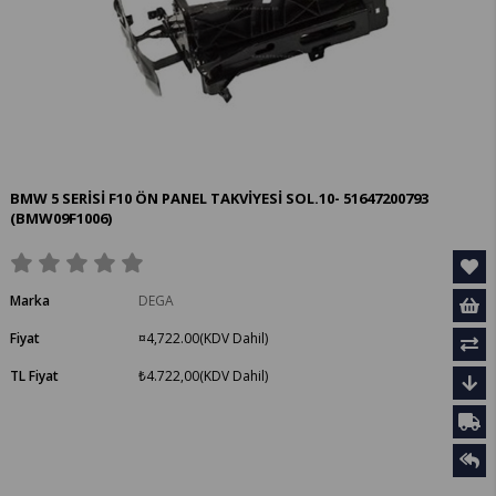
BMW 5 SERİSİ F10 ÖN PANEL TAKVİYESİ SOL.10- 51647200793
(BMW09F1006)
Marka
DEGA
Fiyat
¤4,722.00
(KDV Dahil)
TL Fiyat
₺4.722,00
(KDV Dahil)