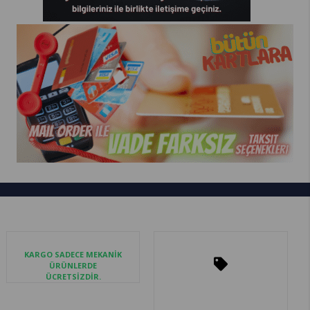
KARGO SADECE MEKANİK
ÜRÜNLERDE
ÜCRETSİZDİR.