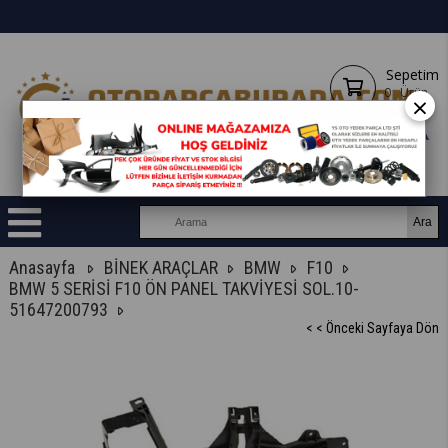
Sepetim
0
Ürün
×
Anasayfa
BİNEK ARAÇLAR
BMW
F10
BMW 5 SERİSİ F10 ÖN PANEL TAKVİYESİ SOL.10-
51647200793
< < Önceki Sayfaya Dön