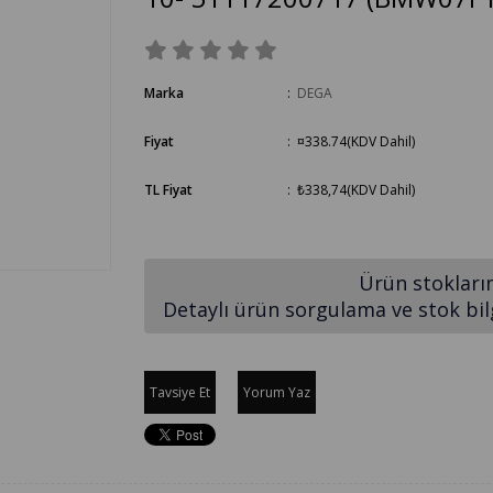
Marka
:
DEGA
Fiyat
:
¤338.74
(KDV Dahil)
TL Fiyat
:
₺338,74
(KDV Dahil)
Ürün stokları
Detaylı ürün sorgulama ve stok bilgi
Tavsiye Et
Yorum Yaz