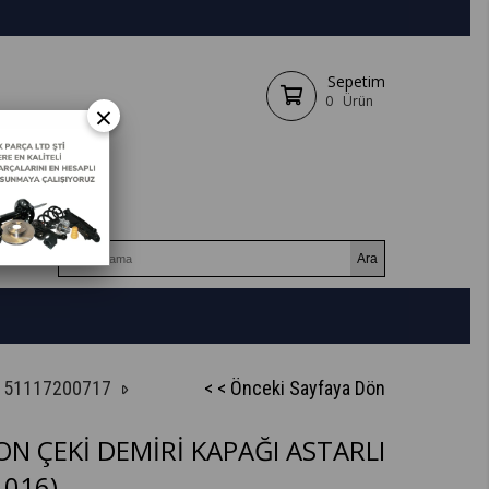
Sepetim
0
Ürün
×
- 51117200717
< < Önceki Sayfaya Dön
N ÇEKİ DEMİRİ KAPAĞI ASTARLI
016)