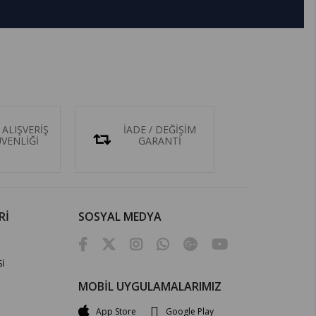
 ALIŞVERİŞ
İADE / DEĞİŞİM
ÜVENLİĞİ
GARANTİ
Rİ
SOSYAL MEDYA
İ
MOBİL UYGULAMALARIMIZ
App Store
Google Play