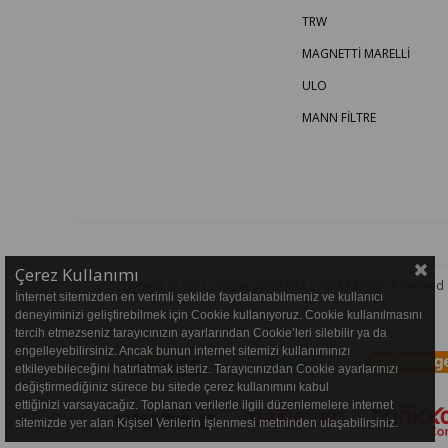
TRW
MAGNETTİ MARELLİ
ULO
MANN FİLTRE
Çerez Kullanımı
Copyright © 2021 otoparcaburada.com All Rights Reserved
İnternet sitemizden en verimli şekilde faydalanabilmeniz ve kullanıcı
deneyiminizi geliştirebilmek için Cookie kullanıyoruz. Cookie kullanılmasını
tercih etmezseniz tarayıcınızın ayarlarından Cookie’leri silebilir ya da
engelleyebilirsiniz. Ancak bunun internet sitemizi kullanımınızı
etkileyebileceğini hatırlatmak isteriz. Tarayıcınızdan Cookie ayarlarınızı
değiştirmediğiniz sürece bu sitede çerez kullanımını kabul
ettiğinizi varsayacağız. Toplanan verilerle ilgili düzenlemelere internet
sitemizde yer alan Kişisel Verilerin İşlenmesi metninden ulaşabilirsiniz.