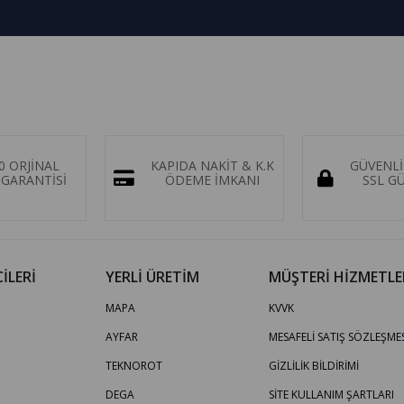
0 ORJİNAL
KAPIDA NAKİT & K.K
GÜVENLİ
GARANTİSİ
ÖDEME İMKANI
SSL G
İLERİ
YERLİ ÜRETİM
MÜŞTERİ HİZMETLE
MAPA
KVVK
AYFAR
MESAFELİ SATIŞ SÖZLEŞMES
TEKNOROT
GİZLİLİK BİLDİRİMİ
DEGA
SİTE KULLANIM ŞARTLARI