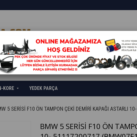
N-KORE
YEDEK PARÇA
W 5 SERİSİ F10 ÖN TAMPON ÇEKİ DEMİRİ KAPAĞI ASTARLI 10
BMW 5 SERİSİ F10 ÖN TAMPO
10- 51117200717
(BMW07F1