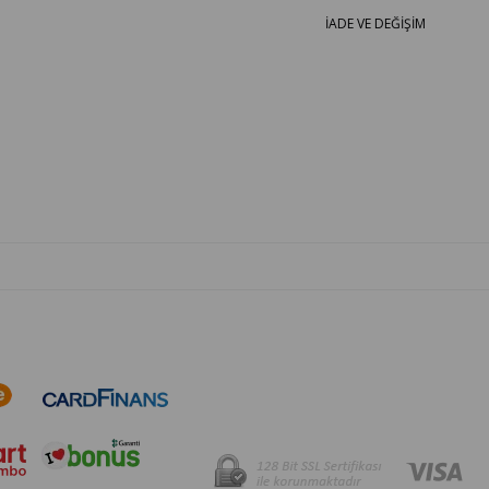
İADE VE DEĞİŞİM
OTO PARÇA BURADA - HER MARKA ARACA YEDEK PARÇA