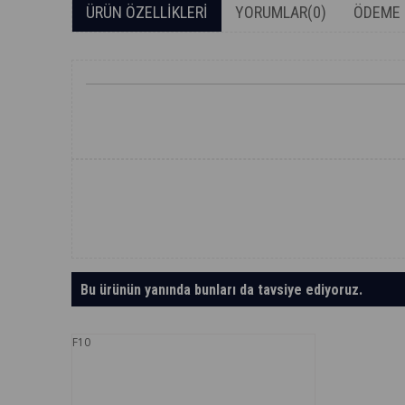
ÜRÜN ÖZELLIKLERI
YORUMLAR
(0)
ÖDEME 
Bu ürünün yanında bunları da tavsiye ediyoruz.
F10