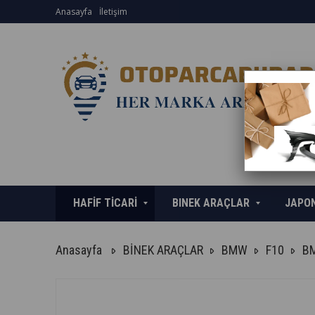
Anasayfa
İletişim
HAFİF TİCARİ
BINEK ARAÇLAR
JAPO
Anasayfa
BİNEK ARAÇLAR
BMW
F10
BM