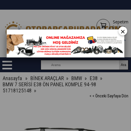
Sepetim
0
Ürün
×
Anasayfa
BİNEK ARAÇLAR
BMW
E38
BMW 7 SERİSİ E38 ÖN PANEL KOMPLE 94-98
51718125148
< < Önceki Sayfaya Dön