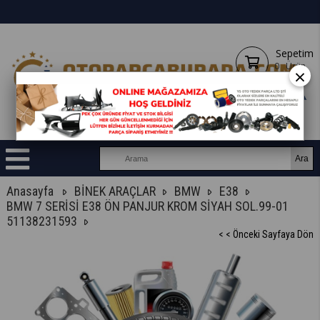
Sepetim
0
Ürün
×
Anasayfa
BİNEK ARAÇLAR
BMW
E38
BMW 7 SERİSİ E38 ÖN PANJUR KROM SİYAH SOL.99-01
51138231593
< < Önceki Sayfaya Dön