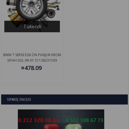
Tükendi
BMW 7 SERİSİ E38 ÖN PANJUR KROM
SİYAH SOL.99-01 51138231593
¤478.09
SİPARİŞ ÖNCESİ