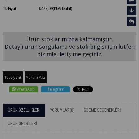
TL Fiyat
₺478,09
(KDV Dahil)
Ürün stoklarımızda kalmamıştır.
Detaylı ürün sorgulama ve stok bilgisi için lütfen
bizimle iletişime geçiniz.
Tavsiye Et
Yorum Yaz
WhatsApp
Telegram
ÜRÜN ÖZELLIKLERI
YORUMLAR
(0)
ÖDEME SEÇENEKLERI
ÜRÜN ÖNERILERI