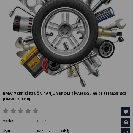
BMW 7 SERİSİ E38 ÖN PANJUR KROM SİYAH SOL.99-01 51138231593
(BMW0938010)
Marka
DEGA
Fiyat
¤478.09
(KDV Dahil)