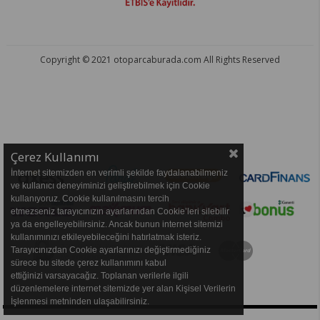
Copyright © 2021 otoparcaburada.com All Rights Reserved
OTO PARÇA BURADA - HER MARKA ARACA YEDEK PARÇA
Çerez Kullanımı
İnternet sitemizden en verimli şekilde faydalanabilmeniz
ve kullanıcı deneyiminizi geliştirebilmek için Cookie
kullanıyoruz. Cookie kullanılmasını tercih
etmezseniz tarayıcınızın ayarlarından Cookie’leri silebilir
ya da engelleyebilirsiniz. Ancak bunun internet sitemizi
kullanımınızı etkileyebileceğini hatırlatmak isteriz.
Tarayıcınızdan Cookie ayarlarınızı değiştirmediğiniz
sürece bu sitede çerez kullanımını kabul
ettiğinizi varsayacağız. Toplanan verilerle ilgili
düzenlemelere internet sitemizde yer alan Kişisel Verilerin
İşlenmesi metninden ulaşabilirsiniz.