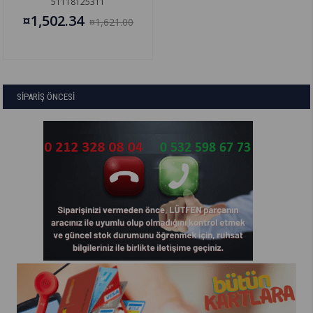
51118125311
¤1,502.34
¤1,621.00
SİPARİŞ ÖNCESİ