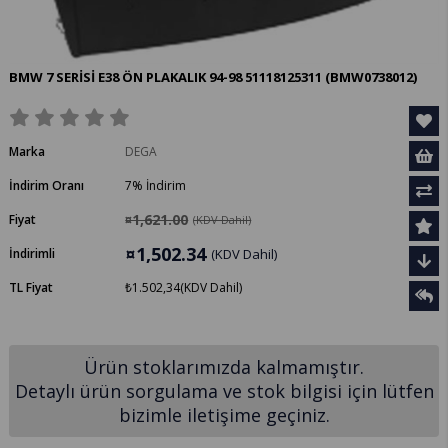
BMW 7 SERİSİ E38 ÖN PLAKALIK 94-98 51118125311
(BMW0738012)
Marka
DEGA
İndirim Oranı
7
%
İndirim
¤1,621.00
Fiyat
(KDV Dahil)
¤1,502.34
İndirimli
(KDV Dahil)
TL Fiyat
₺1.502,34
(KDV Dahil)
Ürün stoklarımızda kalmamıştır.
Detaylı ürün sorgulama ve stok bilgisi için lütfen
bizimle iletişime geçiniz.