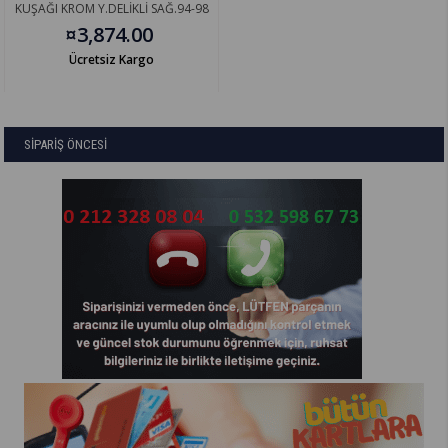
KUŞAĞI KROM Y.DELİKLİ SAĞ.94-98
51118168106
¤3,874.00
Ücretsiz Kargo
SİPARİŞ ÖNCESİ