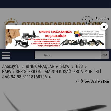
Sepetim
0
Ürün
×
Anasayfa
BİNEK ARAÇLAR
BMW
E38
BMW 7 SERİSİ E38 ÖN TAMPON KUŞAĞI KROM Y.DELİKLİ
SAĞ.94-98 51118168106
< < Önceki Sayfaya Dön