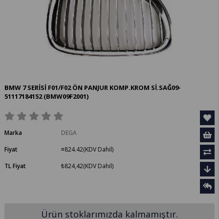
BMW 7 SERİSİ F01/F02 ÖN PANJUR KOMP.KROM Sİ.SAĞ09-
51117184152
(BMW09F2001)
Marka
DEGA
Fiyat
¤824.42
(KDV Dahil)
TL Fiyat
₺824,42
(KDV Dahil)
Ürün stoklarımızda kalmamıştır.