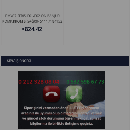
BMW 7 SERİSİ F01/F02 ÖN PANJUR
KOMP.KROM Sİ.SAĞ09- 51117184152
¤824.42
SİPARİŞ ÖNCESİ