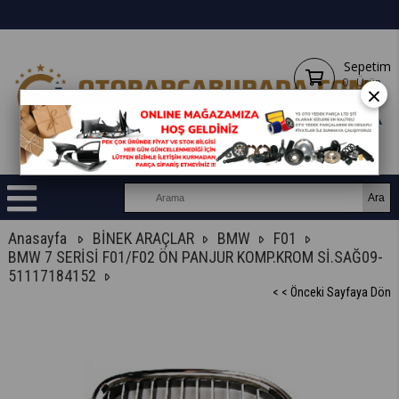
Sepetim
0
Ürün
×
Anasayfa
BİNEK ARAÇLAR
BMW
F01
BMW 7 SERİSİ F01/F02 ÖN PANJUR KOMP.KROM Sİ.SAĞ09-
51117184152
< < Önceki Sayfaya Dön