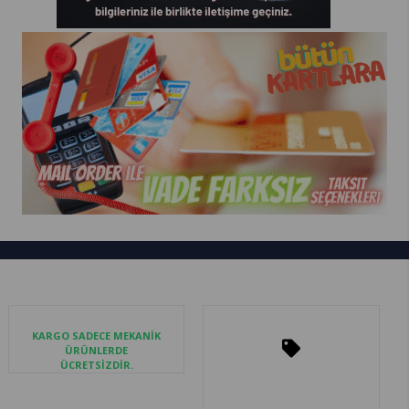
KARGO SADECE MEKANİK
ÜRÜNLERDE
ÜCRETSİZDİR.