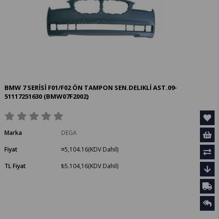
BMW 7 SERİSİ F01/F02 ÖN TAMPON SEN.DELIKLİ AST.09-
51117251630
(BMW07F2002)
Marka
DEGA
Fiyat
¤5,104.16
(KDV Dahil)
TL Fiyat
₺5.104,16
(KDV Dahil)