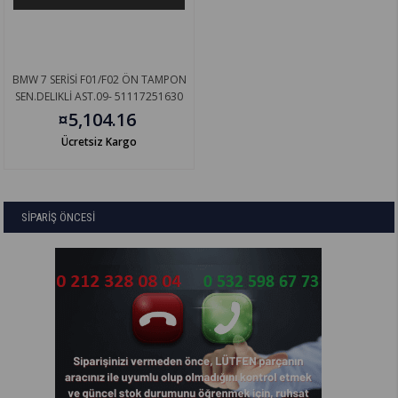
BMW 7 SERİSİ F01/F02 ÖN TAMPON
SEN.DELIKLİ AST.09- 51117251630
¤5,104.16
Ücretsiz Kargo
SİPARİŞ ÖNCESİ