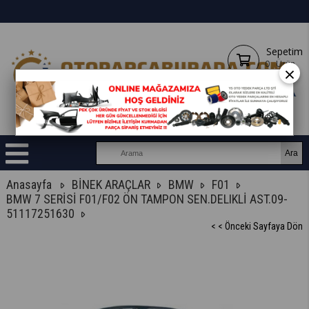
Sepetim
0
Ürün
×
Anasayfa
BİNEK ARAÇLAR
BMW
F01
BMW 7 SERİSİ F01/F02 ÖN TAMPON SEN.DELIKLİ AST.09-
51117251630
< < Önceki Sayfaya Dön